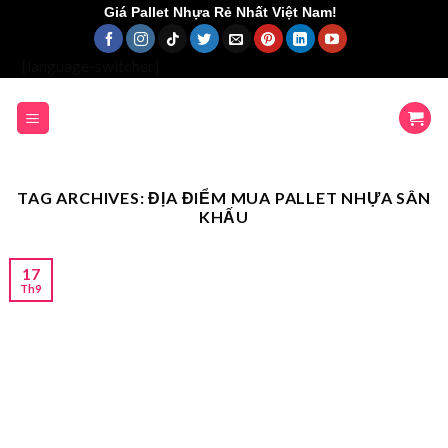
Skip
Giá Pallet Nhựa Rẻ Nhất Việt Nam!
to
content
[language-switcher]
TAG ARCHIVES:
ĐỊA ĐIỂM MUA PALLET NHỰA SÂN
KHẤU
17
Th9