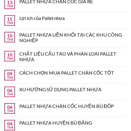
PALLET NHỰA CHÂN CỐC GIÁ RẺ
13
Th4
Lợi ích của Pallet nhựa
11
Th4
PALLET NHỰA LIỀN KHỐI TẠI CÁC KHU CÔNG
10
Th4
NGHIỆP
CHẤT LIỆU CẤU TẠO VÀ PHÂN LOẠI PALLET
10
Th4
NHỰA
CÁCH CHỌN MUA PALLET CHÂN CỐC TỐT
09
Th4
XU HƯỚNG SỬ DỤNG PALLET NHỰA
06
Th4
PALLET NHỰA CHÂN CỐC HUYỆN BÙ ĐỐP
06
Th4
PALLET NHỰA HUYỆN BÙ ĐĂNG
04
Th4