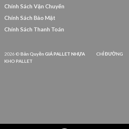
Chính Sách Vận Chuyển
Chính Sách Bảo Mật
Chính Sách Thanh Toán
2026 ©
Bản Quyền
GIÁ PALLET NHỰA
CHỈ ĐƯỜNG
KHO PALLET