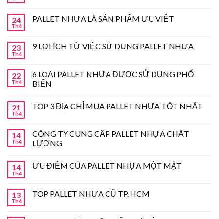
PALLET NHỰA LÀ SẢN PHẨM ƯU VIỆT
24
Th4
9 LỢI ÍCH TỪ VIỆC SỬ DỤNG PALLET NHỰA
23
Th4
6 LOẠI PALLET NHỰA ĐƯỢC SỬ DỤNG PHỔ
22
Th4
BIẾN
TOP 3 ĐỊA CHỈ MUA PALLET NHỰA TỐT NHẤT
21
Th4
CÔNG TY CUNG CẤP PALLET NHỰA CHẤT
14
Th4
LƯỢNG
ƯU ĐIỂM CỦA PALLET NHỰA MỘT MẶT
14
Th4
TOP PALLET NHỰA CŨ TP. HCM
13
Th4