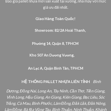
Báo giá pallet nhựa mới sản xuất tại xưởng, nhà máy với mức
giá ưu đãi nhất.
Giao Hàng Toàn Quốc!
Showroom: 82/2A Hoài Thanh,
Phường 14, Quận 8, TPHCM
Kho 507 An Dương Vương,
An Lạc A, Quận Bình Tân, TPHCM
HỆ THỐNG PALLET NHỰA LIÊN TỈNH
Bình
Dương, Đồng Nai, Long An, Tây Ninh, Cần Thơ, Tiền Giang,
Vĩnh Long, Hậu Giang, An Giang, Kiên Giang, Bạc Liêu, Sóc
Trăng, Cà Mau, Bình Phước, Lâm Đồng, Đăk Lăk, Đăk Nông,
Lâm Đồng, Bà Rịa Vũng Tàu, Bình Thuận, Ninh Thuận, Khánh