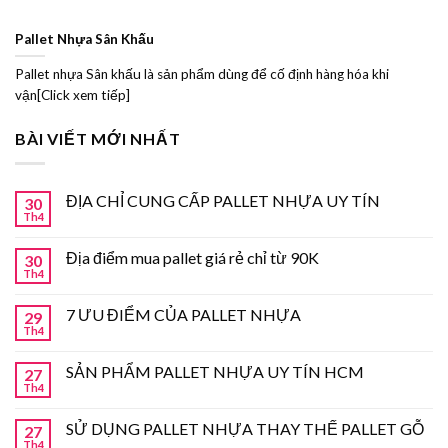
Pallet Nhựa Sân Khấu
Pallet nhựa Sân khấu là sản phẩm dùng để cố định hàng hóa khi
vận[Click xem tiếp]
BÀI VIẾT MỚI NHẤT
ĐỊA CHỈ CUNG CẤP PALLET NHỰA UY TÍN
30
Th4
Địa điểm mua pallet giá rẻ chỉ từ 90K
30
Th4
7 ƯU ĐIỂM CỦA PALLET NHỰA
29
Th4
SẢN PHẨM PALLET NHỰA UY TÍN HCM
27
Th4
SỬ DỤNG PALLET NHỰA THAY THẾ PALLET GỖ
27
Th4