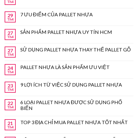
Th4
7 ƯU ĐIỂM CỦA PALLET NHỰA
29
Th4
SẢN PHẨM PALLET NHỰA UY TÍN HCM
27
Th4
SỬ DỤNG PALLET NHỰA THAY THẾ PALLET GỖ
27
Th4
PALLET NHỰA LÀ SẢN PHẨM ƯU VIỆT
24
Th4
9 LỢI ÍCH TỪ VIỆC SỬ DỤNG PALLET NHỰA
23
Th4
6 LOẠI PALLET NHỰA ĐƯỢC SỬ DỤNG PHỔ
22
Th4
BIẾN
TOP 3 ĐỊA CHỈ MUA PALLET NHỰA TỐT NHẤT
21
Th4