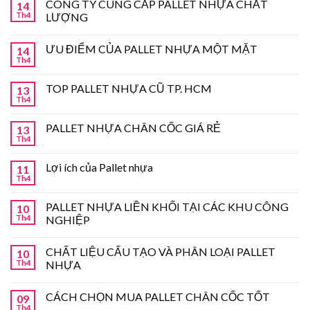
CÔNG TY CUNG CẤP PALLET NHỰA CHẤT
14
Th4
LƯỢNG
ƯU ĐIỂM CỦA PALLET NHỰA MỘT MẶT
14
Th4
TOP PALLET NHỰA CŨ TP. HCM
13
Th4
PALLET NHỰA CHÂN CỐC GIÁ RẺ
13
Th4
Lợi ích của Pallet nhựa
11
Th4
PALLET NHỰA LIỀN KHỐI TẠI CÁC KHU CÔNG
10
Th4
NGHIỆP
CHẤT LIỆU CẤU TẠO VÀ PHÂN LOẠI PALLET
10
Th4
NHỰA
CÁCH CHỌN MUA PALLET CHÂN CỐC TỐT
09
Th4