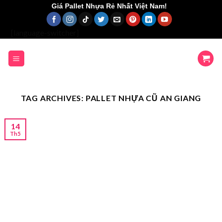
Skip
Giá Pallet Nhựa Rẻ Nhất Việt Nam!
to
content
[language-switcher]
TAG ARCHIVES:
PALLET NHỰA CŨ AN GIANG
14
Th5