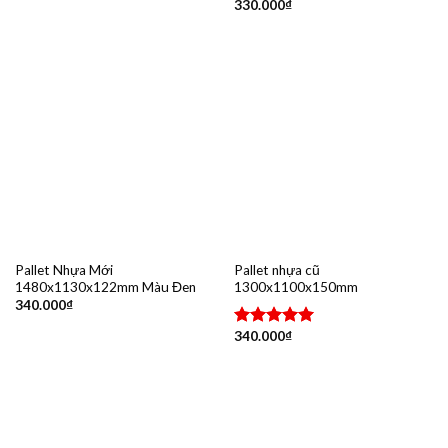
330.000
₫
Được xếp
hạng
5.00
5 sao
Pallet Nhựa Mới
Pallet nhựa cũ
1480x1130x122mm Màu Đen
1300x1100x150mm
340.000
₫
340.000
₫
Được xếp
hạng
5.00
5 sao