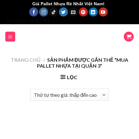
Skip
Giá Pallet Nhựa Rẻ Nhất Việt Nam!
to
content
[language-switcher]
TRANG CHỦ
/
SẢN PHẨM ĐƯỢC GẮN THẺ “MUA
PALLET NHỰA TẠI QUẬN 3”
LỌC