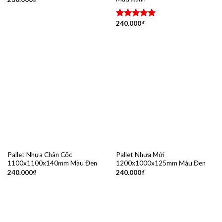
240.000
₫
Được xếp
hạng
5.00
5 sao
Pallet Nhựa Chân Cốc
Pallet Nhựa Mới
1100x1100x140mm Màu Đen
1200x1000x125mm Màu Đen
240.000
₫
240.000
₫