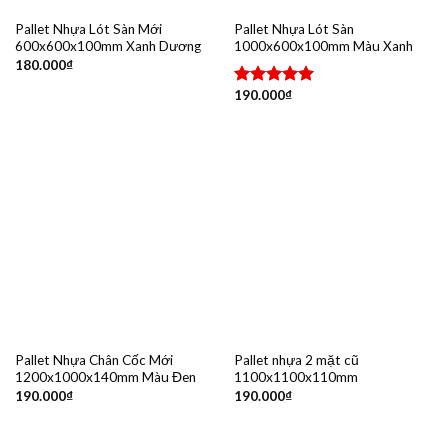
Pallet Nhựa Lót Sàn Mới
Pallet Nhựa Lót Sàn
600x600x100mm Xanh Dương
1000x600x100mm Màu Xanh
180.000
₫
190.000
₫
Được xếp
hạng
5.00
5 sao
Pallet Nhựa Chân Cốc Mới
Pallet nhựa 2 mặt cũ
1200x1000x140mm Màu Đen
1100x1100x110mm
190.000
₫
190.000
₫