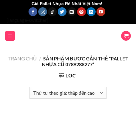
Skip
Giá Pallet Nhựa Rẻ Nhất Việt Nam!
to
content
[language-switcher]
TRANG CHỦ
/
SẢN PHẨM ĐƯỢC GẮN THẺ “PALLET
NHỰA CŨ 0789288277”
LỌC