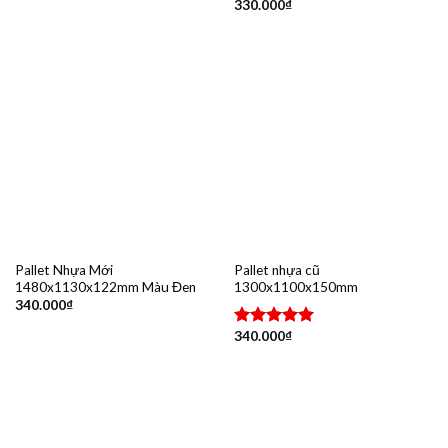
330.000
₫
Được xếp
hạng
5.00
5 sao
Pallet Nhựa Mới
Pallet nhựa cũ
1480x1130x122mm Màu Đen
1300x1100x150mm
340.000
₫
340.000
₫
Được xếp
hạng
5.00
5 sao