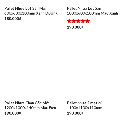
Pallet Nhựa Lót Sàn Mới
Pallet Nhựa Lót Sàn
600x600x100mm Xanh Dương
1000x600x100mm Màu Xanh
180.000
₫
190.000
₫
Được xếp
hạng
5.00
5 sao
Pallet Nhựa Chân Cốc Mới
Pallet nhựa 2 mặt cũ
1200x1000x140mm Màu Đen
1100x1100x110mm
190.000
₫
190.000
₫