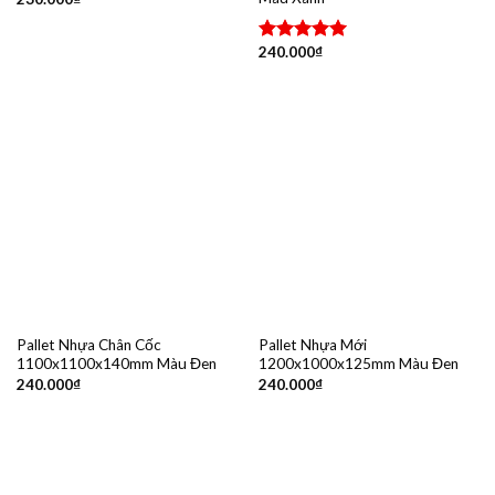
240.000
₫
Được xếp
hạng
5.00
5 sao
Pallet Nhựa Chân Cốc
Pallet Nhựa Mới
1100x1100x140mm Màu Đen
1200x1000x125mm Màu Đen
240.000
₫
240.000
₫