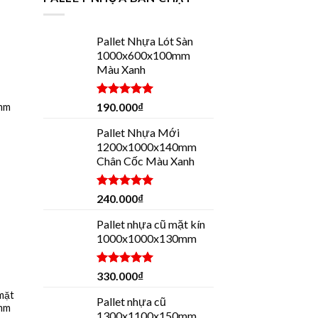
Pallet Nhựa Lót Sàn
1000x600x100mm
Màu Xanh
Được xếp
190.000
₫
mm
hạng
5.00
5 sao
Pallet Nhựa Mới
1200x1000x140mm
Chân Cốc Màu Xanh
Được xếp
240.000
₫
hạng
5.00
5 sao
Pallet nhựa cũ mặt kín
1000x1000x130mm
Được xếp
330.000
₫
hạng
5.00
 mặt
5 sao
Pallet nhựa cũ
mm
1300x1100x150mm