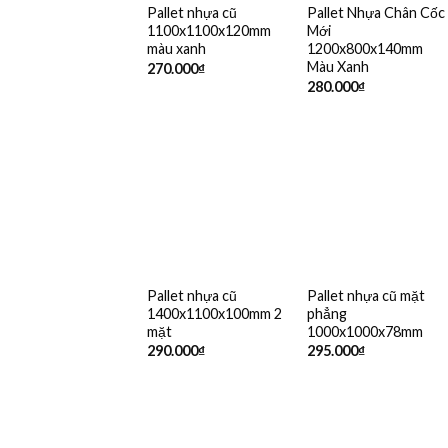
Pallet nhựa cũ
Pallet Nhựa Chân Cốc
1100x1100x120mm
Mới
màu xanh
1200x800x140mm
Màu Xanh
270.000
₫
280.000
₫
Pallet nhựa cũ
Pallet nhựa cũ mặt
1400x1100x100mm 2
phẳng
mặt
1000x1000x78mm
290.000
₫
295.000
₫