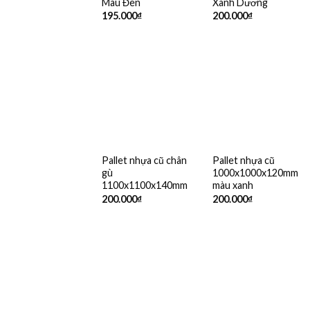
Màu Đen
Xanh Dương
195.000
₫
200.000
₫
Pallet nhựa cũ chân
Pallet nhựa cũ
gù
1000x1000x120mm
1100x1100x140mm
màu xanh
200.000
₫
200.000
₫