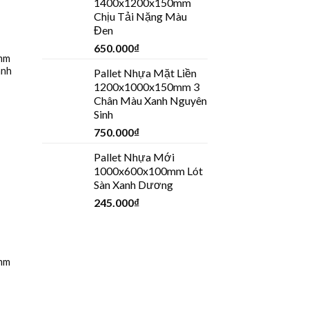
1400x1200x150mm
Chịu Tải Nặng Màu
Đen
650.000
₫
mm
anh
Pallet Nhựa Mặt Liền
1200x1000x150mm 3
Chân Màu Xanh Nguyên
Sinh
750.000
₫
Pallet Nhựa Mới
1000x600x100mm Lót
Sàn Xanh Dương
245.000
₫
mm