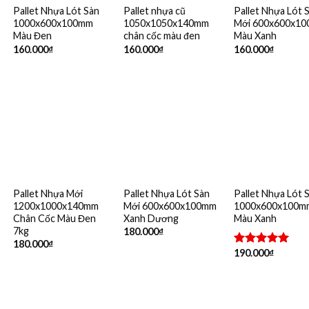
Pallet Nhựa Lót Sàn
Pallet nhựa cũ
Pallet Nhựa Lót 
1000x600x100mm
1050x1050x140mm
Mới 600x600x1
Màu Đen
chân cốc màu đen
Màu Xanh
160.000
₫
160.000
₫
160.000
₫
Pallet Nhựa Mới
Pallet Nhựa Lót Sàn
Pallet Nhựa Lót 
1200x1000x140mm
Mới 600x600x100mm
1000x600x100m
Chân Cốc Màu Đen
Xanh Dương
Màu Xanh
7kg
180.000
₫
180.000
₫
190.000
₫
Được xếp
hạng
5.00
5 sao