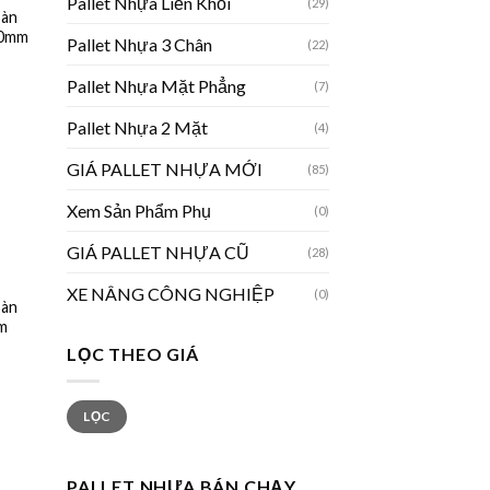
Pallet Nhựa Liền Khối
(29)
Sàn
00mm
Pallet Nhựa 3 Chân
(22)
Pallet Nhựa Mặt Phẳng
(7)
Pallet Nhựa 2 Mặt
(4)
GIÁ PALLET NHỰA MỚI
(85)
Xem Sản Phẩm Phụ
(0)
GIÁ PALLET NHỰA CŨ
(28)
XE NÂNG CÔNG NGHIỆP
(0)
Sàn
m
LỌC THEO GIÁ
LỌC
PALLET NHỰA BÁN CHẠY