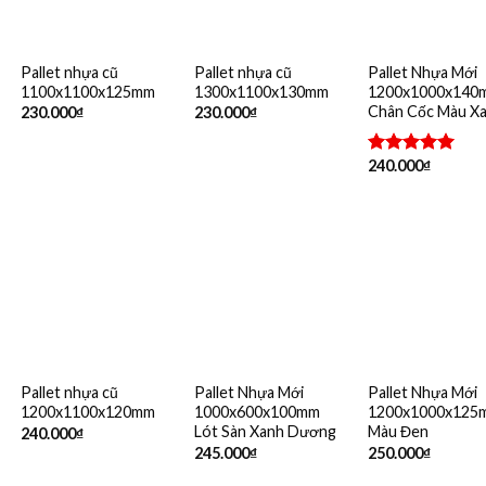
Pallet nhựa cũ
Pallet nhựa cũ
Pallet Nhựa Mới
1100x1100x125mm
1300x1100x130mm
1200x1000x140
Chân Cốc Màu X
230.000
₫
230.000
₫
240.000
₫
Được xếp
hạng
5.00
5 sao
Pallet nhựa cũ
Pallet Nhựa Mới
Pallet Nhựa Mới
1200x1100x120mm
1000x600x100mm
1200x1000x125
Lót Sàn Xanh Dương
Màu Đen
240.000
₫
245.000
₫
250.000
₫