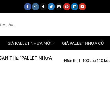
ìm
ếm:
U
GIÁ PALLET NHỰA MỚI
GIÁ PALLET NHỰA CŨ
ẮN THẺ “PALLET NHỰA
Hiển thị 1–100 của 110 kết