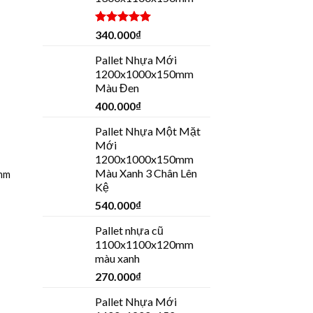
Được xếp
340.000
₫
hạng
5.00
5 sao
Pallet Nhựa Mới
1200x1000x150mm
Màu Đen
400.000
₫
Pallet Nhựa Một Mặt
Mới
1200x1000x150mm
Màu Xanh 3 Chân Lên
mm
Kệ
540.000
₫
Pallet nhựa cũ
1100x1100x120mm
màu xanh
270.000
₫
Pallet Nhựa Mới