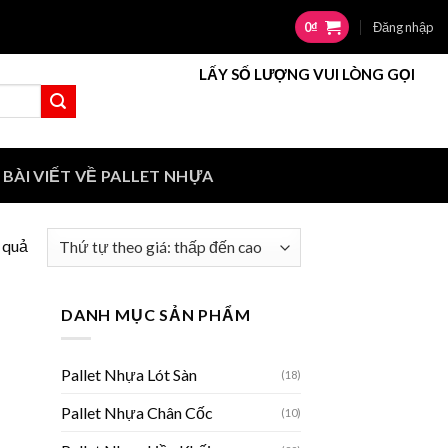
0
₫
Đăng nhập
LẤY SỐ LƯỢNG VUI LÒNG GỌI
BÀI VIẾT VỀ PALLET NHỰA
 quả
DANH MỤC SẢN PHẨM
Pallet Nhựa Lót Sàn
(18)
Pallet Nhựa Chân Cốc
(10)