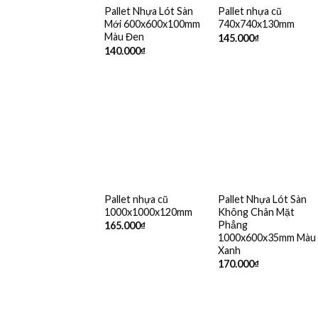
Pallet Nhựa Lót Sàn
Pallet nhựa cũ
Mới 600x600x100mm
740x740x130mm
Màu Đen
145.000
₫
140.000
₫
Pallet nhựa cũ
Pallet Nhựa Lót Sàn
1000x1000x120mm
Không Chân Mặt
Phẳng
165.000
₫
1000x600x35mm Màu
Xanh
170.000
₫