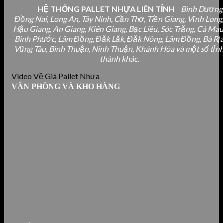
HỆ THỐNG PALLET NHỰA LIÊN TỈNH
Bình Dương
Đồng Nai, Long An, Tây Ninh, Cần Thơ, Tiền Giang, Vĩnh Long
Hậu Giang, An Giang, Kiên Giang, Bạc Liêu, Sóc Trăng, Cà Mau
Bình Phước, Lâm Đồng, Đăk Lăk, Đăk Nông, Lâm Đồng, Bà Rị
Vũng Tàu, Bình Thuận, Ninh Thuận, Khánh Hòa và một số tỉn
thành khác.
Video Về Giá Pallet Nhựa
VĂN PHÒNG VÀ KHO HÀNG