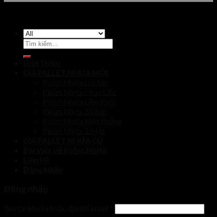
Tìm
kiếm:
Giới Thiệu
GIÁ PALLET NHỰA MỚI
Pallet Nhựa Lót Sàn
Pallet Nhựa Chân Cốc
Pallet Nhựa Liền Khối
Pallet Nhựa 3 Chân
Pallet Nhựa Mặt Phẳng
Pallet Nhựa 2 Mặt
GIÁ PALLET NHỰA CŨ
Bài Viết Về Pallet Nhựa
Liên Hệ
Đăng Nhập
Đăng nhập
Tên tài khoản hoặc địa chỉ email
*