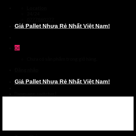
Skip
Location
to
24/24
content
0777860277
Giá Pallet Nhựa Rẻ Nhất Việt Nam!
0
₫
Chưa có sản phẩm trong giỏ hàng.
Đăng nhập
Giá Pallet Nhựa Rẻ Nhất Việt Nam!
[language-switcher]