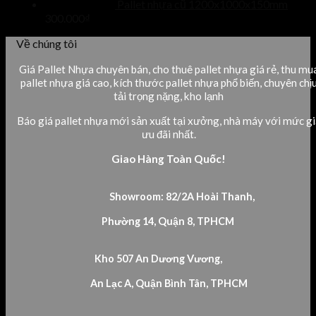
Pallet nhựa cũ 1200x1000x150mm
300.000
₫
Về chúng tôi
Giá Pallet Nhựa chuyên bán, cho thuê pallet nhựa giá rẻ, thu mu
pallet nhựa giá cao, kích thước pallet nhựa phổ biến, chuyên chị
tải trọng nặng, kho lạnh
Báo giá pallet nhựa mới sản xuất tại xưởng, nhà máy với mức gi
ưu đãi nhất.
Giao Hàng Toàn Quốc!
Showroom: 82/2A Hoài Thanh,
Phường 14, Quận 8, TPHCM
Kho 507 An Dương Vương,
An Lạc A, Quận Bình Tân, TPHCM