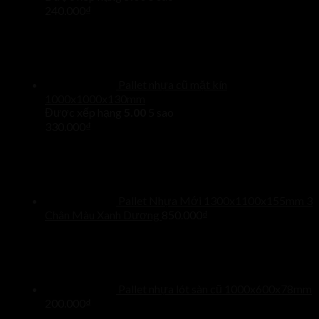
240.000
₫
Pallet nhựa cũ mặt kín
1000x1000x130mm
Được xếp hạng
5.00
5 sao
330.000
₫
Pallet Nhựa Mới 1300x1100x155mm 3
Chân Màu Xanh Dương
850.000
₫
Pallet nhựa lót sàn cũ 1000x600x78mm
200.000
₫