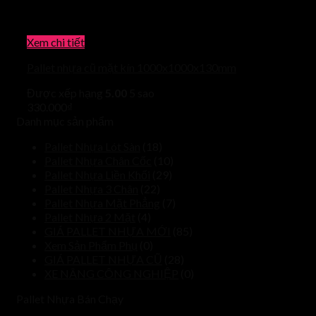
Xem chi tiết
Pallet nhựa cũ mặt kín 1000x1000x130mm
Được xếp hạng
5.00
5 sao
330.000
₫
Danh mục sản phẩm
Pallet Nhựa Lót Sàn
(18)
Pallet Nhựa Chân Cốc
(10)
Pallet Nhựa Liền Khối
(29)
Pallet Nhựa 3 Chân
(22)
Pallet Nhựa Mặt Phẳng
(7)
Pallet Nhựa 2 Mặt
(4)
GIÁ PALLET NHỰA MỚI
(85)
Xem Sản Phẩm Phụ
(0)
GIÁ PALLET NHỰA CŨ
(28)
XE NÂNG CÔNG NGHIỆP
(0)
Pallet Nhựa Bán Chạy