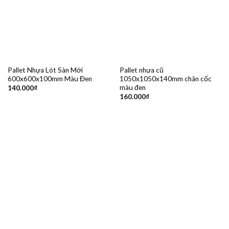
Pallet Nhựa Lót Sàn Mới
Pallet nhựa cũ
600x600x100mm Màu Đen
1050x1050x140mm chân cốc
màu đen
140.000
₫
160.000
₫