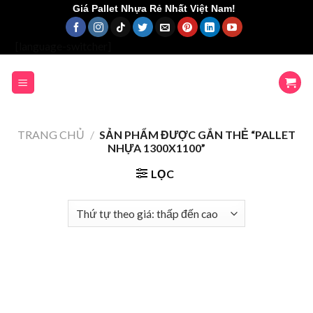
Skip
Giá Pallet Nhựa Rẻ Nhất Việt Nam!
to
content
[language-switcher]
TRANG CHỦ
/
SẢN PHẨM ĐƯỢC GẮN THẺ “PALLET
NHỰA 1300X1100”
LỌC