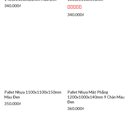
340.000
₫
Được xếp
340.000
₫
hạng
5.00
5
sao
Pallet Nhựa 1100x1100x150mm
Pallet Nhựa Mặt Phẳng
Màu Đen
1200x1000x140mm 9 Chân Màu
Đen
350.000
₫
360.000
₫