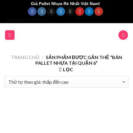
Skip
Giá Pallet Nhựa Rẻ Nhất Việt Nam!
to
content
[language-switcher]
TRANG CHỦ
/
SẢN PHẨM ĐƯỢC GẮN THẺ “BÁN
PALLET NHỰA TẠI QUẬN 6”
LỌC