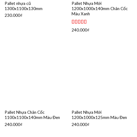
Pallet nhựa cũ
Pallet Nhựa Mới
1300x1100x130mm
1200x1000x140mm Chân Cốc
Màu Xanh
230.000
₫
Được xếp
240.000
₫
hạng
5.00
5
sao
Pallet Nhựa Chân Cốc
Pallet Nhựa Mới
1100x1100x140mm Màu Đen
1200x1000x125mm Màu Đen
240.000
₫
240.000
₫