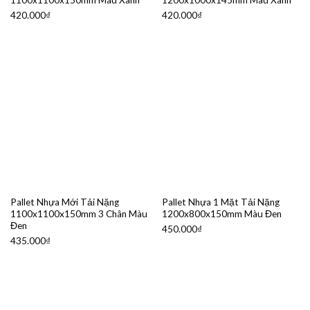
1100x1100x150mm Màu Xanh
1200x1000x145mm Màu Xanh
420.000
₫
420.000
₫
Pallet Nhựa Mới Tải Nặng
Pallet Nhựa 1 Mặt Tải Nặng
1100x1100x150mm 3 Chân Màu
1200x800x150mm Màu Đen
Đen
450.000
₫
435.000
₫