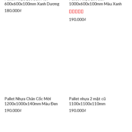
600x600x100mm Xanh Dương
1000x600x100mm Màu Xanh
180.000
₫
Được xếp
190.000
₫
hạng
5.00
5
sao
Pallet Nhựa Chân Cốc Mới
Pallet nhựa 2 mặt cũ
1200x1000x140mm Màu Đen
1100x1100x110mm
190.000
₫
190.000
₫