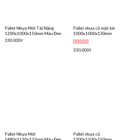
Pallet Nhựa Mới Tải Nặng
Pallet nhựa cũ mặt kín
1200x1000x150mm Màu Đen
1000x1000x130mm
330.000
₫
Được xếp
330.000
₫
hạng
5.00
5
sao
Pallet Nhựa Mới
Pallet nhựa cũ
1480x1130x122mm Màu Đen
1300x1100x150mm