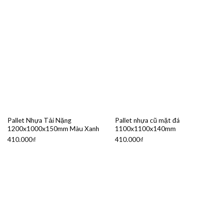
Pallet Nhựa Tải Nặng
Pallet nhựa cũ mặt đá
1200x1000x150mm Màu Xanh
1100x1100x140mm
410.000
₫
410.000
₫