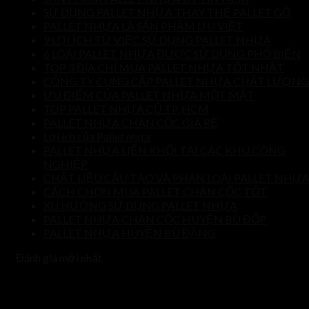
SỬ DỤNG PALLET NHỰA THAY THẾ PALLET GỖ
PALLET NHỰA LÀ SẢN PHẨM ƯU VIỆT
9 LỢI ÍCH TỪ VIỆC SỬ DỤNG PALLET NHỰA
6 LOẠI PALLET NHỰA ĐƯỢC SỬ DỤNG PHỔ BIẾN
TOP 3 ĐỊA CHỈ MUA PALLET NHỰA TỐT NHẤT
CÔNG TY CUNG CẤP PALLET NHỰA CHẤT LƯỢNG
ƯU ĐIỂM CỦA PALLET NHỰA MỘT MẶT
TOP PALLET NHỰA CŨ TP. HCM
PALLET NHỰA CHÂN CỐC GIÁ RẺ
Lợi ích của Pallet nhựa
PALLET NHỰA LIỀN KHỐI TẠI CÁC KHU CÔNG
NGHIỆP
CHẤT LIỆU CẤU TẠO VÀ PHÂN LOẠI PALLET NHỰ
CÁCH CHỌN MUA PALLET CHÂN CỐC TỐT
XU HƯỚNG SỬ DỤNG PALLET NHỰA
PALLET NHỰA CHÂN CỐC HUYỆN BÙ ĐỐP
PALLET NHỰA HUYỆN BÙ ĐĂNG
Đánh giá mới nhất