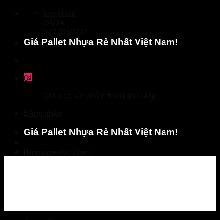
Skip
Location
to
24/24
content
0777860277
Giá Pallet Nhựa Rẻ Nhất Việt Nam!
0
₫
Chưa có sản phẩm trong giỏ hàng.
Đăng nhập
Giá Pallet Nhựa Rẻ Nhất Việt Nam!
[language-switcher]