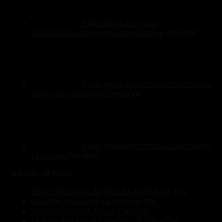
Pallet Nhựa Tải Nặng
1200x1000x150mm Màu Xanh Dương
710.000
₫
Pallet Nhựa Mới 1200x1100x120mm
Đóng Hàng Xuất Khẩu
250.000
₫
Pallet Nhựa Mới 1100x1100x150mm
Màu Xanh
395.000
₫
Bài Viết Về Pallet
ĐỊA CHỈ CUNG CẤP PALLET NHỰA UY TÍN
Địa điểm mua pallet giá rẻ chỉ từ 90K
7 ƯU ĐIỂM CỦA PALLET NHỰA
SẢN PHẨM PALLET NHỰA UY TÍN HCM