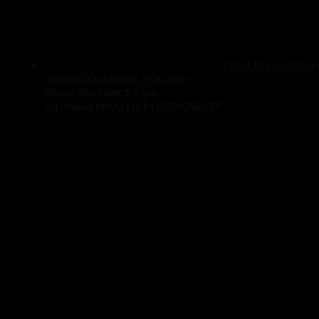
Pallet Nhựa Lót Sà
1000x600x100mm Màu Xanh
Được xếp hạng
5
5 sao
bởi Pallet Nhựa HCM 0789288277