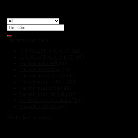
Tìm
kiếm:
Danh mục sản phẩm
GIÁ PALLET NHỰA CŨ
(28)
GIÁ PALLET NHỰA MỚI
(85)
Pallet Nhựa 2 Mặt
(4)
Pallet Nhựa 3 Chân
(22)
Pallet Nhựa Chân Cốc
(10)
Pallet Nhựa Liền Khối
(29)
Pallet Nhựa Lót Sàn
(18)
Pallet Nhựa Mặt Phẳng
(7)
XE NÂNG CÔNG NGHIỆP
(0)
Xem Sản Phẩm Phụ
(0)
Sản Phẩm Liên Quan