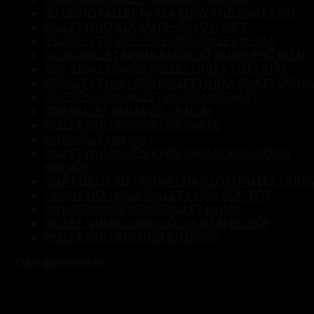
SỬ DỤNG PALLET NHỰA THAY THẾ PALLET GỖ
PALLET NHỰA LÀ SẢN PHẨM ƯU VIỆT
9 LỢI ÍCH TỪ VIỆC SỬ DỤNG PALLET NHỰA
6 LOẠI PALLET NHỰA ĐƯỢC SỬ DỤNG PHỔ BIẾN
TOP 3 ĐỊA CHỈ MUA PALLET NHỰA TỐT NHẤT
CÔNG TY CUNG CẤP PALLET NHỰA CHẤT LƯỢNG
ƯU ĐIỂM CỦA PALLET NHỰA MỘT MẶT
TOP PALLET NHỰA CŨ TP. HCM
PALLET NHỰA CHÂN CỐC GIÁ RẺ
Lợi ích của Pallet nhựa
PALLET NHỰA LIỀN KHỐI TẠI CÁC KHU CÔNG
NGHIỆP
CHẤT LIỆU CẤU TẠO VÀ PHÂN LOẠI PALLET NHỰ
CÁCH CHỌN MUA PALLET CHÂN CỐC TỐT
XU HƯỚNG SỬ DỤNG PALLET NHỰA
PALLET NHỰA CHÂN CỐC HUYỆN BÙ ĐỐP
PALLET NHỰA HUYỆN BÙ ĐĂNG
Đánh giá mới nhất