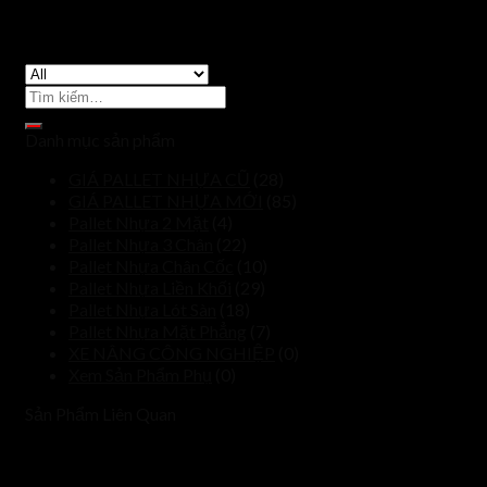
Tìm
kiếm:
Danh mục sản phẩm
GIÁ PALLET NHỰA CŨ
(28)
GIÁ PALLET NHỰA MỚI
(85)
Pallet Nhựa 2 Mặt
(4)
Pallet Nhựa 3 Chân
(22)
Pallet Nhựa Chân Cốc
(10)
Pallet Nhựa Liền Khối
(29)
Pallet Nhựa Lót Sàn
(18)
Pallet Nhựa Mặt Phẳng
(7)
XE NÂNG CÔNG NGHIỆP
(0)
Xem Sản Phẩm Phụ
(0)
Sản Phẩm Liên Quan