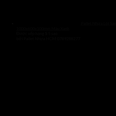
Pallet Nhựa Lót Sà
1000x600x100mm Màu Xanh
Được xếp hạng
5
5 sao
bởi Pallet Nhựa HCM 0789288277