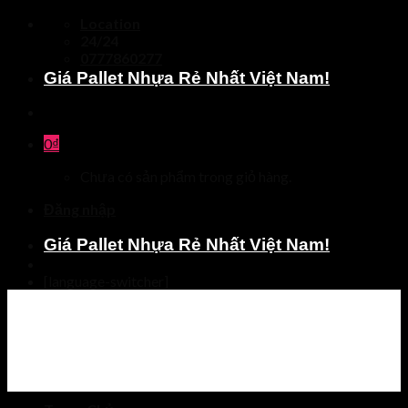
Skip
Location
to
24/24
content
0777860277
Giá Pallet Nhựa Rẻ Nhất Việt Nam!
0
₫
Chưa có sản phẩm trong giỏ hàng.
Đăng nhập
Giá Pallet Nhựa Rẻ Nhất Việt Nam!
[language-switcher]