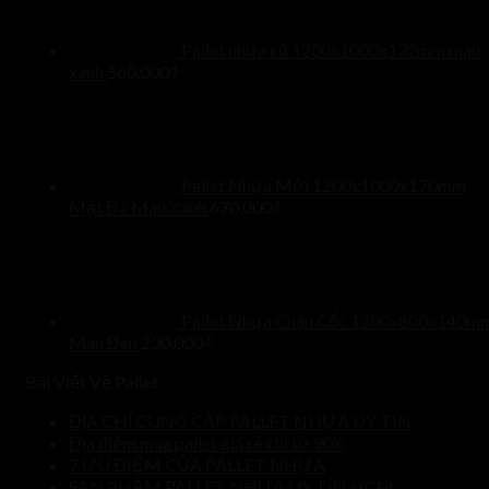
Pallet nhựa cũ 1200x1000x132mm màu
xanh
560.000
₫
Pallet Nhựa Mới 1200x1000x170mm
Mặt Đá Màu Xanh
670.000
₫
Pallet Nhựa Chân Cốc 1200x800x140m
Màu Đen
230.000
₫
Bài Viết Về Pallet
ĐỊA CHỈ CUNG CẤP PALLET NHỰA UY TÍN
Địa điểm mua pallet giá rẻ chỉ từ 90K
7 ƯU ĐIỂM CỦA PALLET NHỰA
SẢN PHẨM PALLET NHỰA UY TÍN HCM