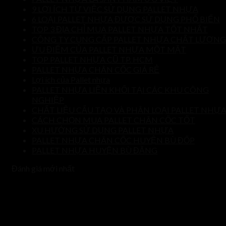
9 LỢI ÍCH TỪ VIỆC SỬ DỤNG PALLET NHỰA
6 LOẠI PALLET NHỰA ĐƯỢC SỬ DỤNG PHỔ BIẾN
TOP 3 ĐỊA CHỈ MUA PALLET NHỰA TỐT NHẤT
CÔNG TY CUNG CẤP PALLET NHỰA CHẤT LƯỢNG
ƯU ĐIỂM CỦA PALLET NHỰA MỘT MẶT
TOP PALLET NHỰA CŨ TP. HCM
PALLET NHỰA CHÂN CỐC GIÁ RẺ
Lợi ích của Pallet nhựa
PALLET NHỰA LIỀN KHỐI TẠI CÁC KHU CÔNG
NGHIỆP
CHẤT LIỆU CẤU TẠO VÀ PHÂN LOẠI PALLET NHỰ
CÁCH CHỌN MUA PALLET CHÂN CỐC TỐT
XU HƯỚNG SỬ DỤNG PALLET NHỰA
PALLET NHỰA CHÂN CỐC HUYỆN BÙ ĐỐP
PALLET NHỰA HUYỆN BÙ ĐĂNG
Đánh giá mới nhất