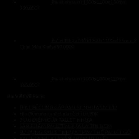
Pallet nhựa cũ 1300x1100x130mm
230.000
₫
Pallet Nhựa Mới 1300x1100x155mm 3
Chân Màu Xanh
650.000
₫
Pallet nhựa cũ 1000x1000x120mm
165.000
₫
Bài Viết Về Pallet
ĐỊA CHỈ CUNG CẤP PALLET NHỰA UY TÍN
Địa điểm mua pallet giá rẻ chỉ từ 90K
7 ƯU ĐIỂM CỦA PALLET NHỰA
SẢN PHẨM PALLET NHỰA UY TÍN HCM
SỬ DỤNG PALLET NHỰA THAY THẾ PALLET GỖ
PALLET NHỰA LÀ SẢN PHẨM ƯU VIỆT