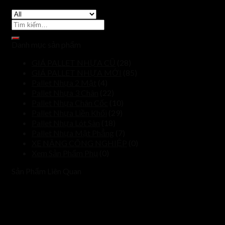
Tìm
kiếm:
Danh mục sản phẩm
GIÁ PALLET NHỰA CŨ
(28)
GIÁ PALLET NHỰA MỚI
(85)
Pallet Nhựa 2 Mặt
(4)
Pallet Nhựa 3 Chân
(22)
Pallet Nhựa Chân Cốc
(10)
Pallet Nhựa Liền Khối
(29)
Pallet Nhựa Lót Sàn
(18)
Pallet Nhựa Mặt Phẳng
(7)
XE NÂNG CÔNG NGHIỆP
(0)
Xem Sản Phẩm Phụ
(0)
Sản Phẩm Liên Quan