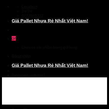
Skip
Location
to
24/24
content
0777860277
Giá Pallet Nhựa Rẻ Nhất Việt Nam!
0
₫
Chưa có sản phẩm trong giỏ hàng.
Đăng nhập
Giá Pallet Nhựa Rẻ Nhất Việt Nam!
[language-switcher]