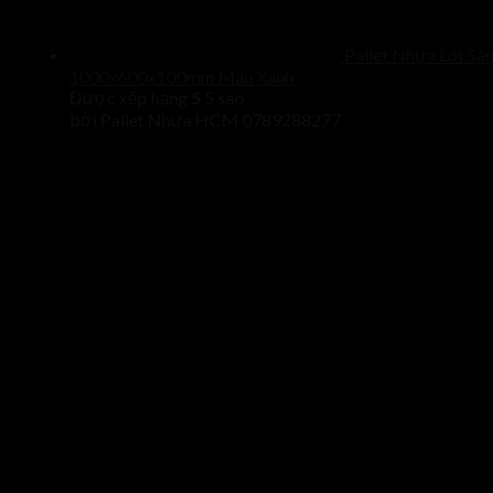
Pallet Nhựa Lót Sà
1000x600x100mm Màu Xanh
Được xếp hạng
5
5 sao
bởi Pallet Nhựa HCM 0789288277