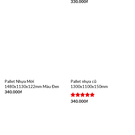
330.000
₫
Được xếp
hạng
5.00
5 sao
Pallet Nhựa Mới
Pallet nhựa cũ
1480x1130x122mm Màu Đen
1300x1100x150mm
340.000
₫
340.000
₫
Được xếp
hạng
5.00
5 sao