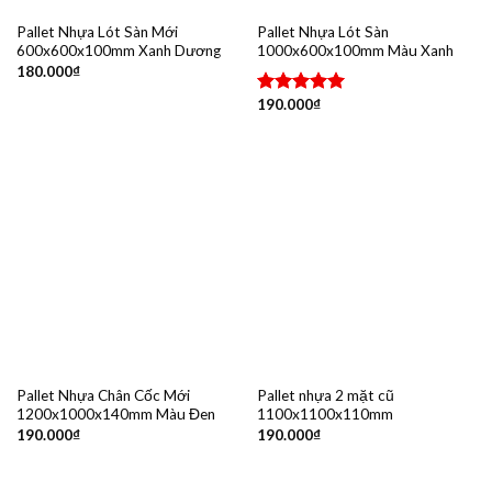
Pallet Nhựa Lót Sàn Mới
Pallet Nhựa Lót Sàn
600x600x100mm Xanh Dương
1000x600x100mm Màu Xanh
180.000
₫
190.000
₫
Được xếp
hạng
5.00
5 sao
Pallet Nhựa Chân Cốc Mới
Pallet nhựa 2 mặt cũ
1200x1000x140mm Màu Đen
1100x1100x110mm
190.000
₫
190.000
₫