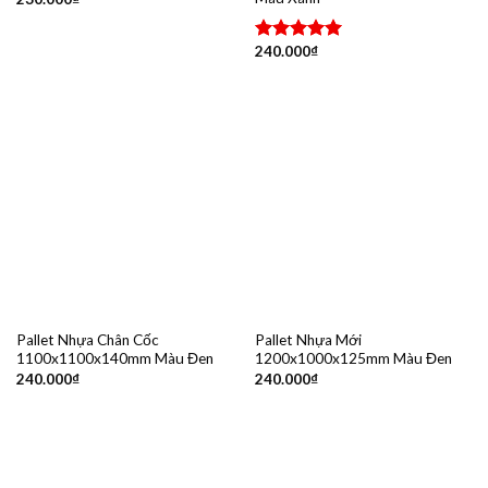
240.000
₫
Được xếp
hạng
5.00
5 sao
Pallet Nhựa Chân Cốc
Pallet Nhựa Mới
1100x1100x140mm Màu Đen
1200x1000x125mm Màu Đen
240.000
₫
240.000
₫