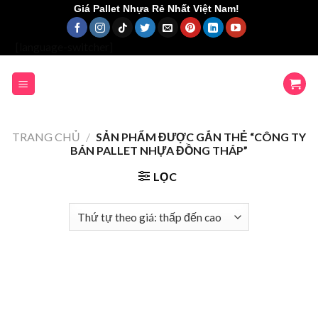
Skip
Giá Pallet Nhựa Rẻ Nhất Việt Nam!
to
content
[language-switcher]
TRANG CHỦ
/
SẢN PHẨM ĐƯỢC GẮN THẺ “CÔNG TY
BÁN PALLET NHỰA ĐỒNG THÁP”
LỌC