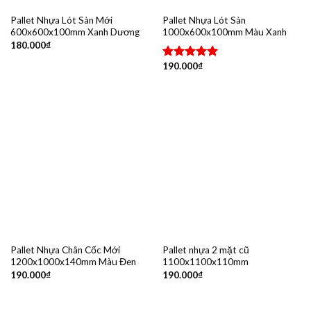
Pallet Nhựa Lót Sàn Mới
Pallet Nhựa Lót Sàn
600x600x100mm Xanh Dương
1000x600x100mm Màu Xanh
180.000
₫
190.000
₫
Được xếp
hạng
5.00
5 sao
Pallet Nhựa Chân Cốc Mới
Pallet nhựa 2 mặt cũ
1200x1000x140mm Màu Đen
1100x1100x110mm
190.000
₫
190.000
₫