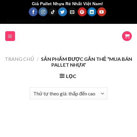
Skip
Giá Pallet Nhựa Rẻ Nhất Việt Nam!
to
content
[language-switcher]
TRANG CHỦ
/
SẢN PHẨM ĐƯỢC GẮN THẺ “MUA BÁN
PALLET NHỰA”
LỌC