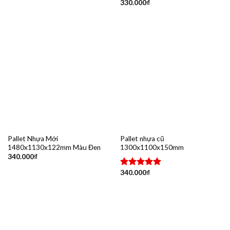
330.000
₫
Được xếp
hạng
5.00
5 sao
Pallet Nhựa Mới
Pallet nhựa cũ
1480x1130x122mm Màu Đen
1300x1100x150mm
340.000
₫
340.000
₫
Được xếp
hạng
5.00
5 sao