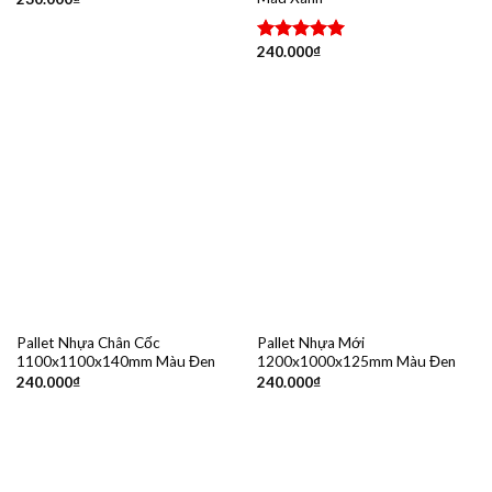
240.000
₫
Được xếp
hạng
5.00
5 sao
Pallet Nhựa Chân Cốc
Pallet Nhựa Mới
1100x1100x140mm Màu Đen
1200x1000x125mm Màu Đen
240.000
₫
240.000
₫