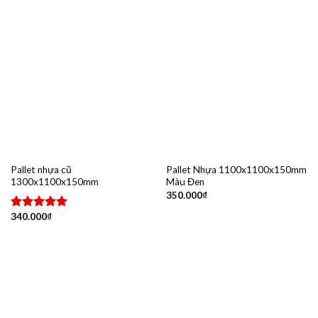
Pallet nhựa cũ
Pallet Nhựa 1100x1100x150mm
1300x1100x150mm
Màu Đen
350.000
₫
340.000
₫
Được xếp
hạng
5.00
5 sao