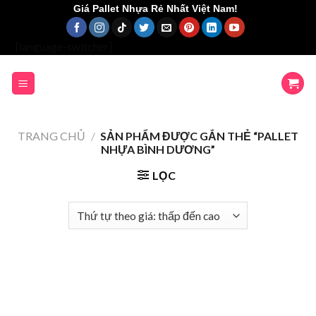
Skip
Giá Pallet Nhựa Rẻ Nhất Việt Nam!
to
content
[language-switcher]
TRANG CHỦ
/
SẢN PHẨM ĐƯỢC GẮN THẺ “PALLET
NHỰA BÌNH DƯƠNG”
LỌC