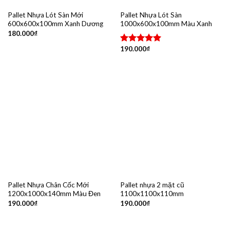
Pallet Nhựa Lót Sàn Mới
Pallet Nhựa Lót Sàn
600x600x100mm Xanh Dương
1000x600x100mm Màu Xanh
180.000
₫
190.000
₫
Được xếp
hạng
5.00
5 sao
Pallet Nhựa Chân Cốc Mới
Pallet nhựa 2 mặt cũ
1200x1000x140mm Màu Đen
1100x1100x110mm
190.000
₫
190.000
₫