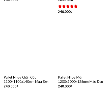
240.000
₫
Được xếp
hạng
5.00
5 sao
Pallet Nhựa Chân Cốc
Pallet Nhựa Mới
1100x1100x140mm Màu Đen
1200x1000x125mm Màu Đen
240.000
₫
240.000
₫