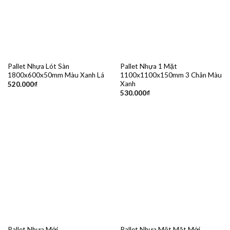
Pallet Nhựa Lót Sàn
Pallet Nhựa 1 Mặt
1800x600x50mm Màu Xanh Lá
1100x1100x150mm 3 Chân Màu
Xanh
520.000
₫
530.000
₫
Pallet Nhựa Mới
Pallet Nhựa Một Mặt Mới