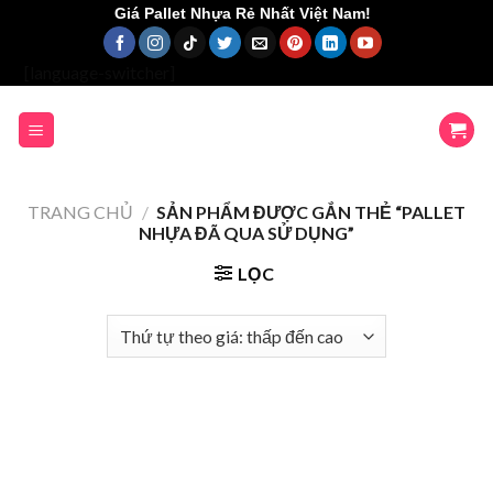
Skip
Giá Pallet Nhựa Rẻ Nhất Việt Nam!
to
content
[language-switcher]
TRANG CHỦ
/
SẢN PHẨM ĐƯỢC GẮN THẺ “PALLET
NHỰA ĐÃ QUA SỬ DỤNG”
LỌC