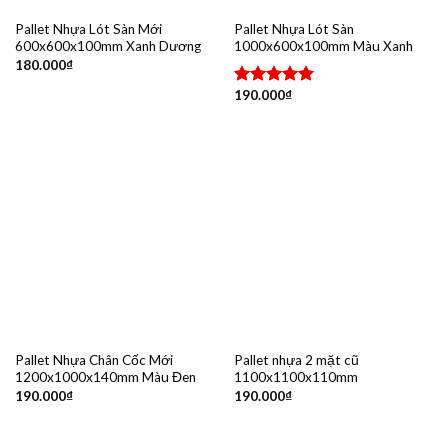
Pallet Nhựa Lót Sàn Mới
Pallet Nhựa Lót Sàn
600x600x100mm Xanh Dương
1000x600x100mm Màu Xanh
180.000
₫
190.000
₫
Được xếp
hạng
5.00
5 sao
Pallet Nhựa Chân Cốc Mới
Pallet nhựa 2 mặt cũ
1200x1000x140mm Màu Đen
1100x1100x110mm
190.000
₫
190.000
₫