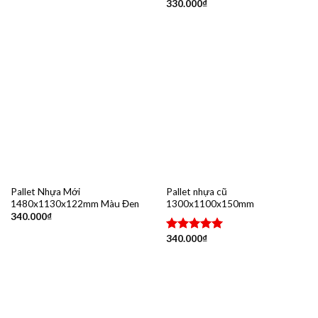
330.000
₫
Được xếp
hạng
5.00
5 sao
Pallet Nhựa Mới
Pallet nhựa cũ
1480x1130x122mm Màu Đen
1300x1100x150mm
340.000
₫
340.000
₫
Được xếp
hạng
5.00
5 sao