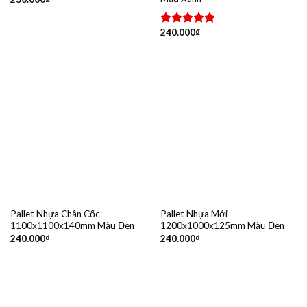
240.000
₫
Được xếp
hạng
5.00
5 sao
Pallet Nhựa Chân Cốc
Pallet Nhựa Mới
1100x1100x140mm Màu Đen
1200x1000x125mm Màu Đen
240.000
₫
240.000
₫