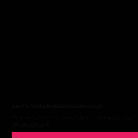
Kinh Nghiệm Mua Pallet Nhựa Cũ Giá Rẻ Bỏ Túi
Ưu điểm nổi bật khi mua pallet nhựa cũ chính là giá rất rẻ,
rẻ[Click xem tiếp]
07