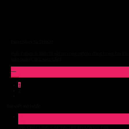
Pallet Nhựa Cũ TPHCM
Pallet nhựa là thiết bị vật tư công nghiệp dùng trong lưu kho
bảo quản[Click xem tiếp]
24
Th3
1
2
Bài viết mới nhất
30
Th4
ĐỊA CHỈ CUNG CẤP PALLET NHỰA UY TÍN