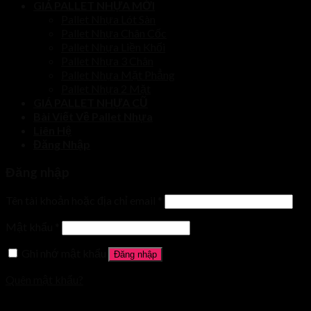
GIÁ PALLET NHỰA MỚI
Pallet Nhựa Lót Sàn
Pallet Nhựa Chân Cốc
Pallet Nhựa Liền Khối
Pallet Nhựa 3 Chân
Pallet Nhựa Mặt Phẳng
Pallet Nhựa 2 Mặt
GIÁ PALLET NHỰA CŨ
Bài Viết Về Pallet Nhựa
Liên Hệ
Đăng Nhập
Đăng nhập
Tên tài khoản hoặc địa chỉ email
*
Mật khẩu
*
Ghi nhớ mật khẩu
Đăng nhập
Quên mật khẩu?