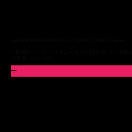
Bán Pallet Nhựa KCN Đồng Nai, Bình Dương, TPHCM, Long An
Miền Bắc và miền Nam là 2 trong số những khu vực nổi tiến
với[Click xem tiếp]
14
Th5