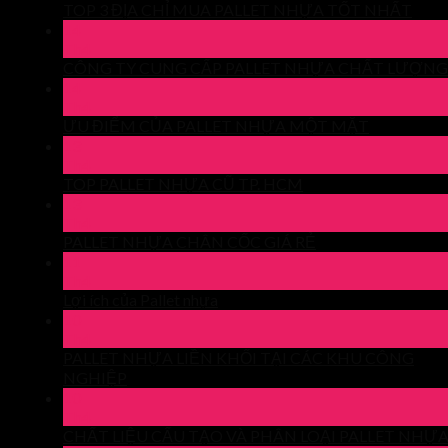
TOP 3 ĐỊA CHỈ MUA PALLET NHỰA TỐT NHẤT
14
Th4
CÔNG TY CUNG CẤP PALLET NHỰA CHẤT LƯỢNG
14
Th4
ƯU ĐIỂM CỦA PALLET NHỰA MỘT MẶT
13
Th4
TOP PALLET NHỰA CŨ TP. HCM
13
Th4
PALLET NHỰA CHÂN CỐC GIÁ RẺ
11
Th4
Lợi ích của Pallet nhựa
10
Th4
PALLET NHỰA LIỀN KHỐI TẠI CÁC KHU CÔNG
NGHIỆP
10
Th4
CHẤT LIỆU CẤU TẠO VÀ PHÂN LOẠI PALLET NHỰ