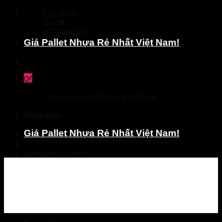
Skip
Location
to
24/24
content
0777860277
Giá Pallet Nhựa Rẻ Nhất Việt Nam!
0
₫
Chưa có sản phẩm trong giỏ hàng.
Đăng nhập
Giá Pallet Nhựa Rẻ Nhất Việt Nam!
[language-switcher]