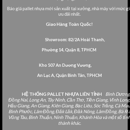
Báo giá pallet nhựa mới sản xuất tại xưởng, nhà máy với mức gi
ưu đãi nhất.
Giao Hàng Toàn Quốc!
Showroom: 82/2A Hoài Thanh,
Phường 14, Quận 8, TPHCM
Kho 507 An Dương Vương,
An Lạc A, Quận Bình Tân, TPHCM
HỆ THỐNG PALLET NHỰA LIÊN TỈNH
Bình Dương
Đồng Nai, Long An, Tây Ninh, Cần Thơ, Tiền Giang, Vĩnh Long
Hậu Giang, An Giang, Kiên Giang, Bạc Liêu, Sóc Trăng, Cà Mau
Bình Phước, Lâm Đồng, Đăk Lăk, Đăk Nông, Lâm Đồng, Bà Rị
Vũng Tàu, Bình Thuận, Ninh Thuận, Khánh Hòa và một số tỉn
thành khác.