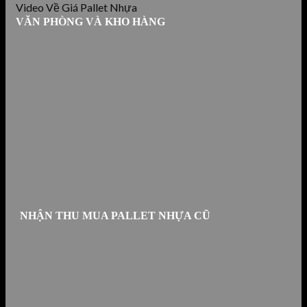
Video Về Giá Pallet Nhựa
VĂN PHÒNG VÀ KHO HÀNG
NHẬN THU MUA PALLET NHỰA CŨ