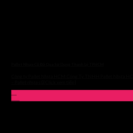
Pallet Nhựa Cũ Đã Qua Sử Dụng Thanh Lý TPHCM
Công ty Pallet Nhựa HCM Công Ty TNHH Pallet Nhựa H
– Pallet nhựa cũ[Click xem tiếp]
09
Th4