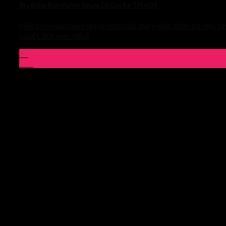
Địa Điểm Bán Pallet Nhựa Cũ Giá Rẻ TPHCM
Nếu tìm mua pallet nhựa mới phải chú ý một phần thì việc t
mua[Click xem tiếp]
25
Th4