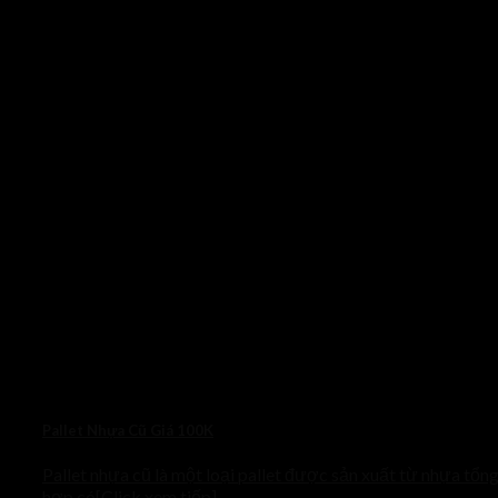
Pallet Nhựa Cũ Giá 100K
Pallet nhựa cũ là một loại pallet được sản xuất từ nhựa tổn
hợp có[Click xem tiếp]