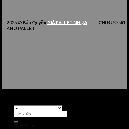
2026 ©
Bản Quyền
GIÁ PALLET NHỰA
CHỈ ĐƯỜNG
KHO PALLET
Tìm
kiếm:
Giới Thiệu