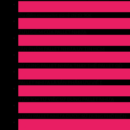
30
Th4
Địa điểm mua pallet giá rẻ chỉ từ 90K
29
Th4
7 ƯU ĐIỂM CỦA PALLET NHỰA
27
Th4
SẢN PHẨM PALLET NHỰA UY TÍN HCM
27
Th4
SỬ DỤNG PALLET NHỰA THAY THẾ PALLET GỖ
24
Th4
PALLET NHỰA LÀ SẢN PHẨM ƯU VIỆT
23
Th4
9 LỢI ÍCH TỪ VIỆC SỬ DỤNG PALLET NHỰA
22
Th4
6 LOẠI PALLET NHỰA ĐƯỢC SỬ DỤNG PHỔ BIẾN
21
Th4