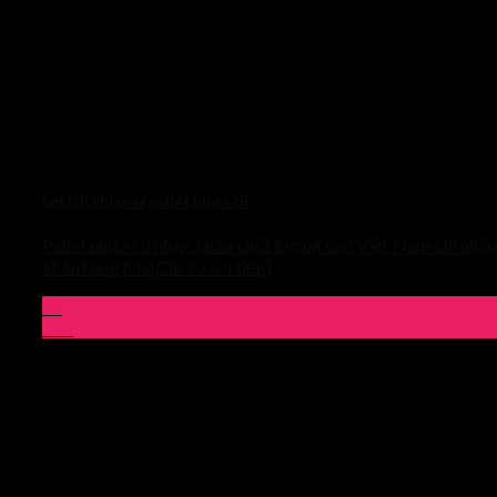
Lợi ích khi mua pallet nhựa cũ
Pallet nhựa cũ nhập khẩu chất lượng cao Việt Nam khi nhậ
khẩu hàng hóa[Click xem tiếp]
02
Th4