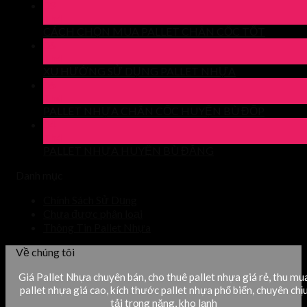
09
Th4
CÁCH CHỌN MUA PALLET CHÂN CỐC TỐT
06
Th4
XU HƯỚNG SỬ DỤNG PALLET NHỰA
06
Th4
PALLET NHỰA CHÂN CỐC HUYỆN BÙ ĐỐP
04
Th4
PALLET NHỰA HUYỆN BÙ ĐĂNG
Danh mục
Chính Sách Sử Dụng
Chưa được phân loại
Thông Tin Pallet Nhựa
Về chúng tôi
Giá Pallet Nhựa chuyên bán, cho thuê pallet nhựa giá rẻ, thu mu
pallet nhựa giá cao, kích thước pallet nhựa phổ biến, chuyên chị
tải trọng nặng, kho lạnh