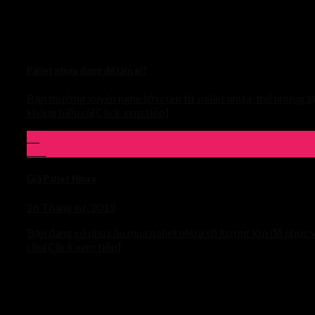
Pallet nhựa dùng để làm gì?
Bạn thường xuyên nghe tới cụm từ pallet nhựa, thế nhưng lạ
không hiểu rõ[Click xem tiếp]
29
Th4
Giá Pallet Nhựa
26 Tháng tư, 2019
Bạn đang có nhu cầu mua pallet nhựa số lượng lớn để phục 
cho[Click xem tiếp]