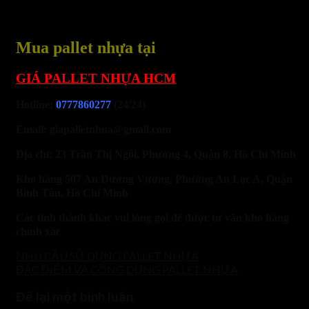
Mua pallet nhựa tại
GIÁ PALLET NHỰA HCM
Hotline:
0777860277
(24/24)
Email: giapalletnhua@gmail.com
Địa chỉ: 23 Trần Thị Ngôi, Phường 4, Quận 8, Hồ Chí Minh
Kho hàng 507 An Dương Vương, Phường An Lạc A, Quận
Bình Tân, Hồ Chí Minh
Các tỉnh thành khác vui lòng gọi để được tư vấn kho hàng
chính xác
NHU CẦU SỬ DỤNG PALLET NHỰA
ĐẶC ĐIỂM VÀ CÔNG DỤNG PALLET NHỰA
Để lại một bình luận