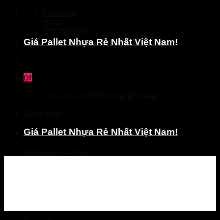
Skip
Location
to
24/24
content
0777860277
Giá Pallet Nhựa Rẻ Nhất Việt Nam!
0
₫
Chưa có sản phẩm trong giỏ hàng.
Đăng nhập
Giá Pallet Nhựa Rẻ Nhất Việt Nam!
[language-switcher]