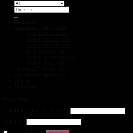
Tìm
kiếm:
Giới Thiệu
GIÁ PALLET NHỰA MỚI
Pallet Nhựa Lót Sàn
Pallet Nhựa Chân Cốc
Pallet Nhựa Liền Khối
Pallet Nhựa 3 Chân
Pallet Nhựa Mặt Phẳng
Pallet Nhựa 2 Mặt
GIÁ PALLET NHỰA CŨ
Bài Viết Về Pallet Nhựa
Liên Hệ
Đăng Nhập
Đăng nhập
Tên tài khoản hoặc địa chỉ email
*
Mật khẩu
*
Ghi nhớ mật khẩu