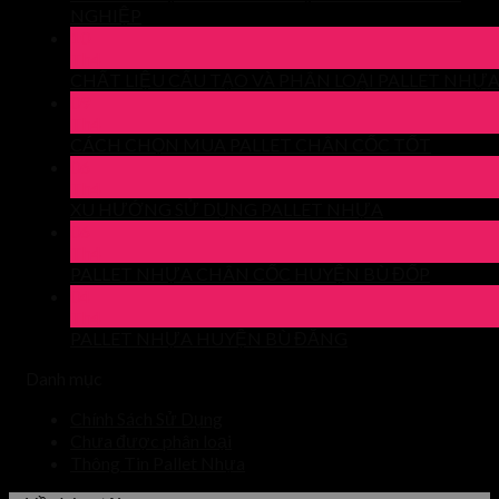
NGHIỆP
10
Th4
CHẤT LIỆU CẤU TẠO VÀ PHÂN LOẠI PALLET NHỰ
09
Th4
CÁCH CHỌN MUA PALLET CHÂN CỐC TỐT
06
Th4
XU HƯỚNG SỬ DỤNG PALLET NHỰA
06
Th4
PALLET NHỰA CHÂN CỐC HUYỆN BÙ ĐỐP
04
Th4
PALLET NHỰA HUYỆN BÙ ĐĂNG
Danh mục
Chính Sách Sử Dụng
Chưa được phân loại
Thông Tin Pallet Nhựa