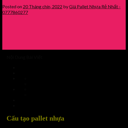
Posted on
20 Tháng chín, 2022
by
Giá Pallet Nhựa Rẻ Nhất -
0777860277
Nội Dung Bài Viết
Cấu tạo pallet nhựa