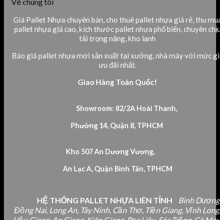
Về chúng tôi
Giá Pallet Nhựa chuyên bán, cho thuê pallet nhựa giá rẻ, thu mu
pallet nhựa giá cao, kích thước pallet nhựa phổ biến, chuyên chị
tải trọng nặng, kho lạnh
Báo giá pallet nhựa mới sản xuất tại xưởng, nhà máy với mức gi
ưu đãi nhất.
Giao Hàng Toàn Quốc!
Showroom: 82/2A Hoài Thanh,
Phường 14, Quận 8, TPHCM
Kho 507 An Dương Vương,
An Lạc A, Quận Bình Tân, TPHCM
HỆ THỐNG PALLET NHỰA LIÊN TỈNH
Bình Dương
Đồng Nai, Long An, Tây Ninh, Cần Thơ, Tiền Giang, Vĩnh Long
Hậu Giang, An Giang, Kiên Giang, Bạc Liêu, Sóc Trăng, Cà Mau