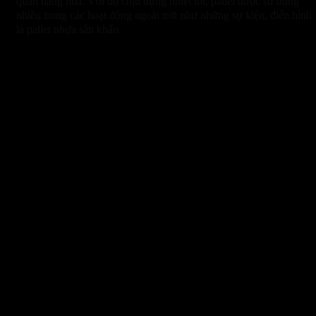
quản hàng hóa. Với độ chịu đựng nhiệt tốt, pallet được sử dụng
nhiều trong các hoạt động ngoài trời như những sự kiện, điển hình
là pallet nhựa sân khấu.