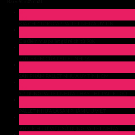
Bài viết mới nhất
30
Th4
ĐỊA CHỈ CUNG CẤP PALLET NHỰA UY TÍN
30
Th4
Địa điểm mua pallet giá rẻ chỉ từ 90K
29
Th4
7 ƯU ĐIỂM CỦA PALLET NHỰA
27
Th4
SẢN PHẨM PALLET NHỰA UY TÍN HCM
27
Th4
SỬ DỤNG PALLET NHỰA THAY THẾ PALLET GỖ
24
Th4
PALLET NHỰA LÀ SẢN PHẨM ƯU VIỆT
23
Th4
9 LỢI ÍCH TỪ VIỆC SỬ DỤNG PALLET NHỰA
22