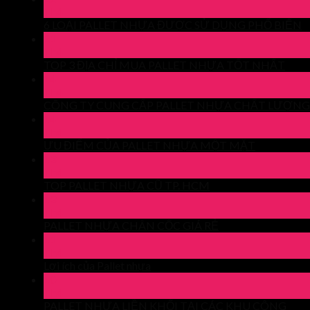
Th4
6 LOẠI PALLET NHỰA ĐƯỢC SỬ DỤNG PHỔ BIẾN
21
Th4
TOP 3 ĐỊA CHỈ MUA PALLET NHỰA TỐT NHẤT
14
Th4
CÔNG TY CUNG CẤP PALLET NHỰA CHẤT LƯỢNG
14
Th4
ƯU ĐIỂM CỦA PALLET NHỰA MỘT MẶT
13
Th4
TOP PALLET NHỰA CŨ TP. HCM
13
Th4
PALLET NHỰA CHÂN CỐC GIÁ RẺ
11
Th4
Lợi ích của Pallet nhựa
10
Th4
PALLET NHỰA LIỀN KHỐI TẠI CÁC KHU CÔNG