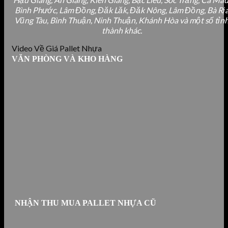
Bình Phước, Lâm Đồng, Đăk Lăk, Đăk Nông, Lâm Đồng, Bà Rị
Vũng Tàu, Bình Thuận, Ninh Thuận, Khánh Hòa và một số tỉn
thành khác.
Video Về Giá Pallet Nhựa
VĂN PHÒNG VÀ KHO HÀNG
NHẬN THU MUA PALLET NHỰA CŨ