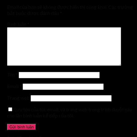
Email của bạn sẽ không được hiển thị công khai.
Các trường
bắt buộc được đánh dấu
*
Bình luận
*
Tên
*
Email
*
Trang web
Lưu tên của tôi, email, và trang web trong trình duyệt này
cho lần bình luận kế tiếp của tôi.