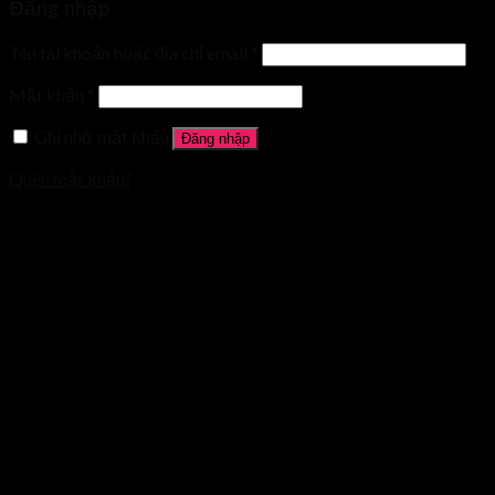
Đăng nhập
Tên tài khoản hoặc địa chỉ email
*
Mật khẩu
*
Ghi nhớ mật khẩu
Đăng nhập
Quên mật khẩu?