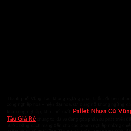
Thành phố Vũng Tàu không ngừng phát triển, đi tiên phon
công nghiệp hóa – hiện đại hóa, sự bùng nổ không ngừng cá
Pallet Nhựa Cũ Vũn
khu công nghiệp, khu chế xuất.
Tàu Giá Rẻ
chúng tôi đã và đang góp phần sự phát triển đấ
nước bằng cách mang đến cho các doanh nghiệp những chiế
pallet nhựa cũ tại Vũng Tàu giá rẻ chất lượng hơn 90% đá