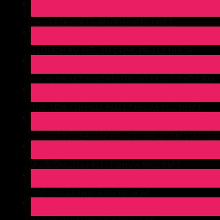
24
Th4
PALLET NHỰA LÀ SẢN PHẨM ƯU VIỆT
23
Th4
9 LỢI ÍCH TỪ VIỆC SỬ DỤNG PALLET NHỰA
22
Th4
6 LOẠI PALLET NHỰA ĐƯỢC SỬ DỤNG PHỔ BIẾN
21
Th4
TOP 3 ĐỊA CHỈ MUA PALLET NHỰA TỐT NHẤT
14
Th4
CÔNG TY CUNG CẤP PALLET NHỰA CHẤT LƯỢNG
14
Th4
ƯU ĐIỂM CỦA PALLET NHỰA MỘT MẶT
13
Th4
TOP PALLET NHỰA CŨ TP. HCM
13
Th4