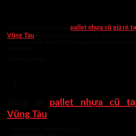
pallet nhựa cũ giá rẻ tạ
– Pallet Nhựa HCM cung cấp
Vũng Tàu
thích hợp những doanh nghiệp dược phẩm hoặ
các công ty nhập khẩu. Với số lượng ổn định, lâu dài và chấ
lượng uy tín.
Nội Dung Bài Viết
pallet nhựa cũ tạ
Thông số
Vũng Tàu
– Pallet nhựa cũ kích thước đủ loại
– Tình trạng: 85% – 95%