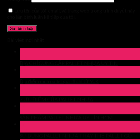
Lưu tên của tôi, email, và trang web trong trình duyệt này
cho lần bình luận kế tiếp của tôi.
Bài viết mới nhất
30
Th4
ĐỊA CHỈ CUNG CẤP PALLET NHỰA UY TÍN
30
Th4
Địa điểm mua pallet giá rẻ chỉ từ 90K
29
Th4
7 ƯU ĐIỂM CỦA PALLET NHỰA
27
Th4
SẢN PHẨM PALLET NHỰA UY TÍN HCM
27
Th4
SỬ DỤNG PALLET NHỰA THAY THẾ PALLET GỖ