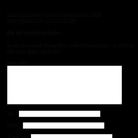
chính xác
Bán Pallet Nhựa Cũ Bình Thạnh Giá Rẻ 100K
Pallet Nhựa Chân Cốc Cũ Giá Rẻ
Để lại một bình luận
Email của bạn sẽ không được hiển thị công khai.
Các trường
bắt buộc được đánh dấu
*
Bình luận
*
Tên
*
Email
*
Trang web