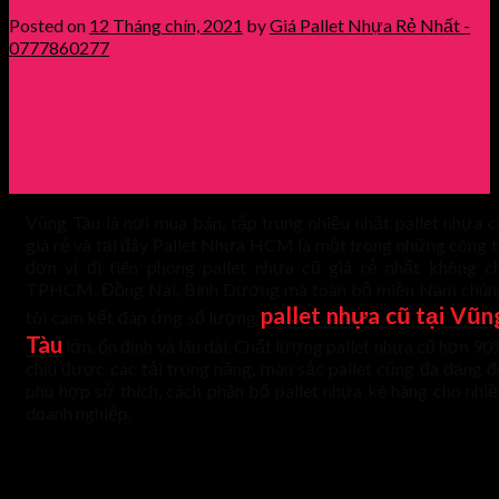
Posted on
12 Tháng chín, 2021
by
Giá Pallet Nhựa Rẻ Nhất -
0777860277
Vũng Tàu là nơi mua bán, tập trung nhiều nhất pallet nhựa c
giá rẻ và tại đây Pallet Nhựa HCM là một trong những công t
đơn vị đi tiên phong pallet nhựa cũ giá rẻ nhất không ch
TPHCM, Đồng Nai, Bình Dương mà toàn bộ miền Nam chún
pallet nhựa cũ tại Vũn
tôi cam kết đáp ứng số lượng
Tàu
lớn, ổn định và lâu dài. Chất lượng pallet nhựa cũ hơn 9
chịu được các tải trọng nặng, màu sắc pallet cũng đa dạng đ
phù hợp sở thích, cách phân bổ pallet nhựa kê hàng cho nhiề
doanh nghiệp.