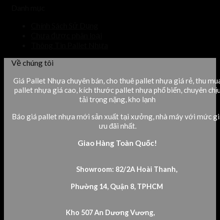
Danh mục
Chính Sách Sử Dụng
Chưa được phân loại
Thông Tin Pallet Nhựa
Về chúng tôi
Giá Pallet Nhựa chuyên bán, cho thuê pallet nhựa giá rẻ, thu mu
pallet nhựa giá cao, kích thước pallet nhựa phổ biến, chuyên chị
tải trọng nặng, kho lạnh
Báo giá pallet nhựa mới sản xuất tại xưởng, nhà máy với mức gi
ưu đãi nhất.
Giao Hàng Toàn Quốc!
Showroom: 82/2A Hoài Thanh,
Phường 14, Quận 8, TPHCM
Kho 507 An Dương Vương,