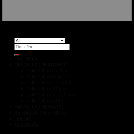
Tìm
kiếm:
Giới Thiệu
GIÁ PALLET NHỰA MỚI
Pallet Nhựa Lót Sàn
Pallet Nhựa Chân Cốc
Pallet Nhựa Liền Khối
Pallet Nhựa 3 Chân
Pallet Nhựa Mặt Phẳng
Pallet Nhựa 2 Mặt
GIÁ PALLET NHỰA CŨ
Bài Viết Về Pallet Nhựa
Liên Hệ
Đăng Nhập