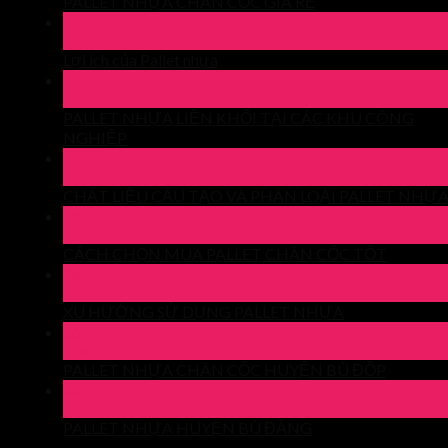
PALLET NHỰA CHÂN CỐC GIÁ RẺ
11
Th4
Lợi ích của Pallet nhựa
10
Th4
PALLET NHỰA LIỀN KHỐI TẠI CÁC KHU CÔNG
NGHIỆP
10
Th4
CHẤT LIỆU CẤU TẠO VÀ PHÂN LOẠI PALLET NHỰ
09
Th4
CÁCH CHỌN MUA PALLET CHÂN CỐC TỐT
06
Th4
XU HƯỚNG SỬ DỤNG PALLET NHỰA
06
Th4
PALLET NHỰA CHÂN CỐC HUYỆN BÙ ĐỐP
04
Th4
PALLET NHỰA HUYỆN BÙ ĐĂNG