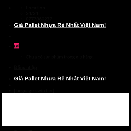
Skip
Location
to
24/24
content
0777860277
Giá Pallet Nhựa Rẻ Nhất Việt Nam!
0
₫
Chưa có sản phẩm trong giỏ hàng.
Đăng nhập
Giá Pallet Nhựa Rẻ Nhất Việt Nam!
[language-switcher]