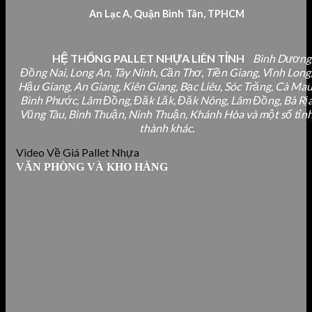
An Lạc A, Quận Bình Tân, TPHCM
HỆ THỐNG PALLET NHỰA LIÊN TỈNH
Bình Dương
Đồng Nai, Long An, Tây Ninh, Cần Thơ, Tiền Giang, Vĩnh Long
Hậu Giang, An Giang, Kiên Giang, Bạc Liêu, Sóc Trăng, Cà Mau
Bình Phước, Lâm Đồng, Đăk Lăk, Đăk Nông, Lâm Đồng, Bà Rị
Vũng Tàu, Bình Thuận, Ninh Thuận, Khánh Hòa và một số tỉn
thành khác.
Video Về Giá Pallet Nhựa
VĂN PHÒNG VÀ KHO HÀNG