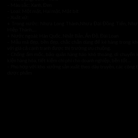
– Màu sắc: Xanh, Đen
– Loại: Một mặt, Hai mặt, Mặt bít
– Xuất xứ:
+ Trong nước: Nhựa Long Thành,Nhựa Đại Đồng Tiến, Nhự
Hiệp Thành,…
+ Nước ngoài: Hàn Quốc, Nhật Bản, Ấn Độ, Đài Loan
– Mẫu mã đẹp, bền đẹp, chắc chắn dùng để kê hàng trong kh
với giá cả cạnh tranh được thị trường ưu chuộng.
– Chống ẩm mốc, bảo quản hàng háo khô thoáng, di chuyển l
kiện hàng hóa, tiết kiệm chi phí cho doanh nghiệp, bền tốt…
– Phù hợp với kho xưởng sản xuất theo dây truyền, các công t
dược phẩm