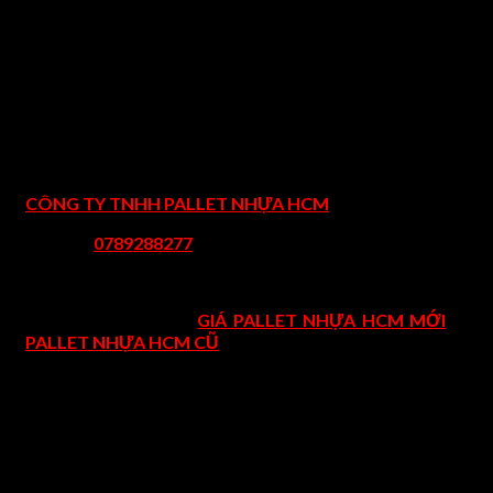
Thông tin liên hệ mua pallet nhựa Vũn
Tàu
CÔNG TY TNHH PALLET NHỰA HCM
Hotline:
0789288277
(24/24)
Email: PalletNhuaHCM2020@gmail.com
Website tham khảo
GIÁ PALLET NHỰA HCM MỚI
& GI
PALLET NHỰA HCM CŨ
Địa chỉ: 23 Trần Thị Ngôi, Phường 4, Quận 8, Hồ Chí Minh
Kho hàng 507 An Dương Vương, Phường An Lạc A, Quậ
Bình Tân, Hồ Chí Minh
Các tỉnh thành khác vui lòng gọi để được tư vấn kho hàn