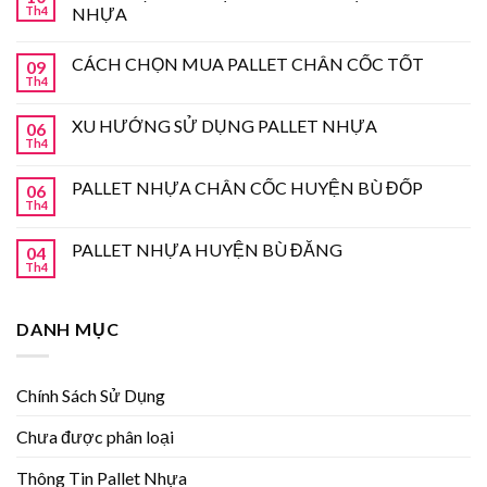
Th4
NHỰA
CÁCH CHỌN MUA PALLET CHÂN CỐC TỐT
09
Th4
XU HƯỚNG SỬ DỤNG PALLET NHỰA
06
Th4
PALLET NHỰA CHÂN CỐC HUYỆN BÙ ĐỐP
06
Th4
PALLET NHỰA HUYỆN BÙ ĐĂNG
04
Th4
DANH MỤC
Chính Sách Sử Dụng
Chưa được phân loại
Thông Tin Pallet Nhựa