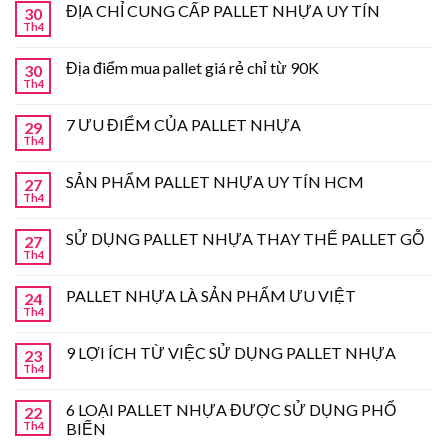
ĐỊA CHỈ CUNG CẤP PALLET NHỰA UY TÍN
30
Th4
Địa điểm mua pallet giá rẻ chỉ từ 90K
30
Th4
7 ƯU ĐIỂM CỦA PALLET NHỰA
29
Th4
SẢN PHẨM PALLET NHỰA UY TÍN HCM
27
Th4
SỬ DỤNG PALLET NHỰA THAY THẾ PALLET GỖ
27
Th4
PALLET NHỰA LÀ SẢN PHẨM ƯU VIỆT
24
Th4
9 LỢI ÍCH TỪ VIỆC SỬ DỤNG PALLET NHỰA
23
Th4
6 LOẠI PALLET NHỰA ĐƯỢC SỬ DỤNG PHỔ
22
Th4
BIẾN