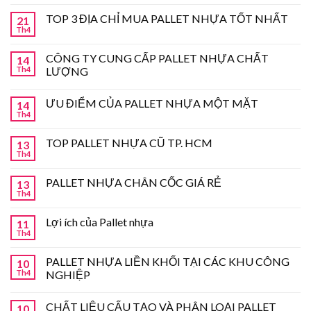
TOP 3 ĐỊA CHỈ MUA PALLET NHỰA TỐT NHẤT
21
Th4
CÔNG TY CUNG CẤP PALLET NHỰA CHẤT
14
Th4
LƯỢNG
ƯU ĐIỂM CỦA PALLET NHỰA MỘT MẶT
14
Th4
TOP PALLET NHỰA CŨ TP. HCM
13
Th4
PALLET NHỰA CHÂN CỐC GIÁ RẺ
13
Th4
Lợi ích của Pallet nhựa
11
Th4
PALLET NHỰA LIỀN KHỐI TẠI CÁC KHU CÔNG
10
Th4
NGHIỆP
CHẤT LIỆU CẤU TẠO VÀ PHÂN LOẠI PALLET
10