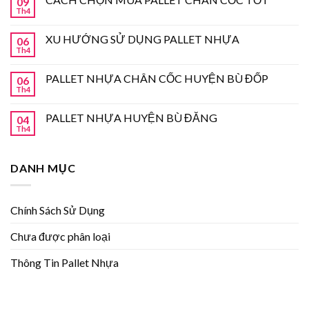
09
Th4
XU HƯỚNG SỬ DỤNG PALLET NHỰA
06
Th4
PALLET NHỰA CHÂN CỐC HUYỆN BÙ ĐỐP
06
Th4
PALLET NHỰA HUYỆN BÙ ĐĂNG
04
Th4
DANH MỤC
Chính Sách Sử Dụng
Chưa được phân loại
Thông Tin Pallet Nhựa