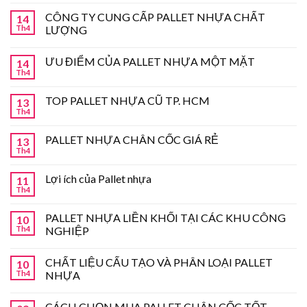
CÔNG TY CUNG CẤP PALLET NHỰA CHẤT
14
Th4
LƯỢNG
ƯU ĐIỂM CỦA PALLET NHỰA MỘT MẶT
14
Th4
TOP PALLET NHỰA CŨ TP. HCM
13
Th4
PALLET NHỰA CHÂN CỐC GIÁ RẺ
13
Th4
Lợi ích của Pallet nhựa
11
Th4
PALLET NHỰA LIỀN KHỐI TẠI CÁC KHU CÔNG
10
Th4
NGHIỆP
CHẤT LIỆU CẤU TẠO VÀ PHÂN LOẠI PALLET
10
Th4
NHỰA
CÁCH CHỌN MUA PALLET CHÂN CỐC TỐT