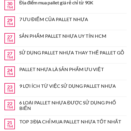
Địa điểm mua pallet giá rẻ chỉ từ 90K
30
Th4
7 ƯU ĐIỂM CỦA PALLET NHỰA
29
Th4
SẢN PHẨM PALLET NHỰA UY TÍN HCM
27
Th4
SỬ DỤNG PALLET NHỰA THAY THẾ PALLET GỖ
27
Th4
PALLET NHỰA LÀ SẢN PHẨM ƯU VIỆT
24
Th4
9 LỢI ÍCH TỪ VIỆC SỬ DỤNG PALLET NHỰA
23
Th4
6 LOẠI PALLET NHỰA ĐƯỢC SỬ DỤNG PHỔ
22
Th4
BIẾN
TOP 3 ĐỊA CHỈ MUA PALLET NHỰA TỐT NHẤT
21
Th4