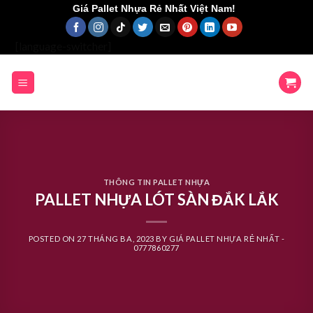
Skip
Giá Pallet Nhựa Rẻ Nhất Việt Nam!
to
content
[language-switcher]
THÔNG TIN PALLET NHỰA
PALLET NHỰA LÓT SÀN ĐẮK LẮK
POSTED ON
27 THÁNG BA, 2023
BY
GIÁ PALLET NHỰA RẺ NHẤT -
0777860277