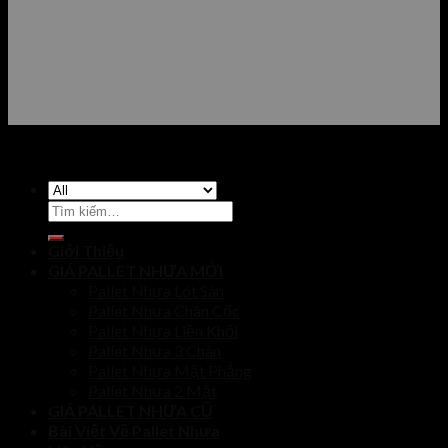
Tìm
kiếm:
Giới Thiệu
GIÁ PALLET NHỰA MỚI
Pallet Nhựa Lót Sàn
Pallet Nhựa Chân Cốc
Pallet Nhựa Liền Khối
Pallet Nhựa 3 Chân
Pallet Nhựa Mặt Phẳng
Pallet Nhựa 2 Mặt
GIÁ PALLET NHỰA CŨ
Bài Viết Về Pallet Nhựa