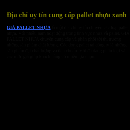
Địa chỉ uy tín cung cấp pallet nhựa xanh
GIÁ PALLET NHỰA
là một địa chỉ uy tín chuyên các loại pallet
nhựa. Với nhiều năm hoạt động trong lĩnh vực nhựa và pallet. GIÁ
PALLET NHỰA chuyên cung cấp và phân phối tới thị trường
những sản phẩm chất lượng. Các dòng pallet tại công ty là những
sản phẩm đạt chất lượng và tiêu chuẩn. Với đa dạng phân loại và
các mức giá giúp khách hàng có nhiều lựa chọn.