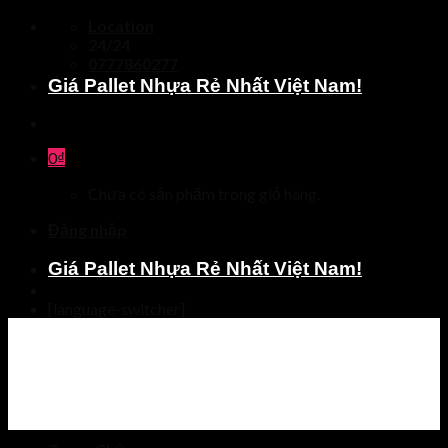
Skip
Location
to
24/24
content
0777860277
Giá Pallet Nhựa Rẻ Nhất Việt Nam!
0
₫
Chưa có sản phẩm trong giỏ hàng.
Đăng nhập
Giá Pallet Nhựa Rẻ Nhất Việt Nam!
[language-switcher]