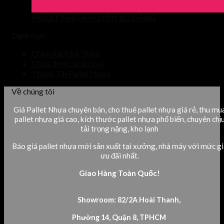
Th4
PALLET NHỰA HUYỆN BÙ ĐĂNG
Danh mục
Chính Sách Sử Dụng
Chưa được phân loại
Thông Tin Pallet Nhựa
Về chúng tôi
Giá Pallet Nhựa chuyên bán, cho thuê pallet nhựa giá rẻ, thu mu
pallet nhựa giá cao, kích thước pallet nhựa phổ biến, chuyên chị
tải trọng nặng, kho lạnh
Báo giá pallet nhựa mới sản xuất tại xưởng, nhà máy với mức gi
ưu đãi nhất.
Giao Hàng Toàn Quốc!
Showroom: 82/2A Hoài Thanh,
Phường 14, Quận 8, TPHCM