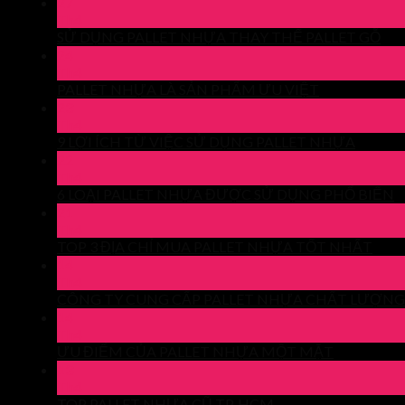
27
Th4
SỬ DỤNG PALLET NHỰA THAY THẾ PALLET GỖ
24
Th4
PALLET NHỰA LÀ SẢN PHẨM ƯU VIỆT
23
Th4
9 LỢI ÍCH TỪ VIỆC SỬ DỤNG PALLET NHỰA
22
Th4
6 LOẠI PALLET NHỰA ĐƯỢC SỬ DỤNG PHỔ BIẾN
21
Th4
TOP 3 ĐỊA CHỈ MUA PALLET NHỰA TỐT NHẤT
14
Th4
CÔNG TY CUNG CẤP PALLET NHỰA CHẤT LƯỢNG
14
Th4
ƯU ĐIỂM CỦA PALLET NHỰA MỘT MẶT
13
Th4
TOP PALLET NHỰA CŨ TP. HCM