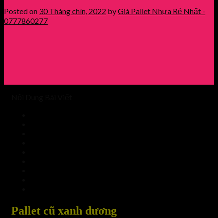
Posted on
30 Tháng chín, 2022
by
Giá Pallet Nhựa Rẻ Nhất -
0777860277
Nội Dung Bài Viết
Pallet cũ xanh dương