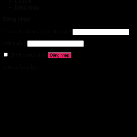
Liên Hệ
Đăng Nhập
Đăng nhập
Tên tài khoản hoặc địa chỉ email
*
Mật khẩu
*
Ghi nhớ mật khẩu
Đăng nhập
Quên mật khẩu?