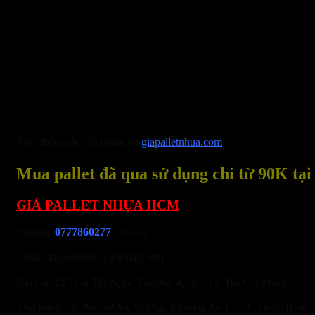
Xem thêm các sản phẩm tại
giapalletnhua.com
Mua pallet đã qua sử dụng chỉ từ 90K tại
GIÁ PALLET NHỰA HCM
Hotline:
0777860277
(24/24)
Email: giapalletnhua@gmail
.
com
Địa chỉ: 23 Trần Thị Ngôi, Phường 4, Quận 8, Hồ Chí Minh
Kho hàng 507 An Dương Vương, Phường An Lạc A, Quận Bình