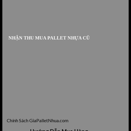
NHẬN THU MUA PALLET NHỰA CŨ
Chính Sách GiaPalletNhua.com