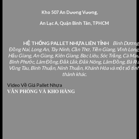
Kho 507 An Dương Vương,
An Lạc A, Quận Bình Tân, TPHCM
HỆ THỐNG PALLET NHỰA LIÊN TỈNH
Bình Dương
Đồng Nai, Long An, Tây Ninh, Cần Thơ, Tiền Giang, Vĩnh Long
Hậu Giang, An Giang, Kiên Giang, Bạc Liêu, Sóc Trăng, Cà Mau
Bình Phước, Lâm Đồng, Đăk Lăk, Đăk Nông, Lâm Đồng, Bà Rị
Vũng Tàu, Bình Thuận, Ninh Thuận, Khánh Hòa và một số tỉn
thành khác.
Video Về Giá Pallet Nhựa
VĂN PHÒNG VÀ KHO HÀNG