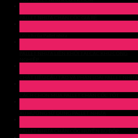
13
Th4
PALLET NHỰA CHÂN CỐC GIÁ RẺ
11
Th4
Lợi ích của Pallet nhựa
10
Th4
PALLET NHỰA LIỀN KHỐI TẠI CÁC KHU CÔNG
NGHIỆP
10
Th4
CHẤT LIỆU CẤU TẠO VÀ PHÂN LOẠI PALLET NHỰ
09
Th4
CÁCH CHỌN MUA PALLET CHÂN CỐC TỐT
06
Th4
XU HƯỚNG SỬ DỤNG PALLET NHỰA
06
Th4
PALLET NHỰA CHÂN CỐC HUYỆN BÙ ĐỐP
04