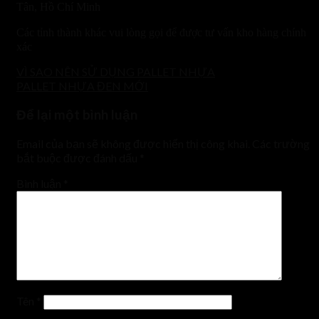
Tân, Hồ Chí Minh
Các tỉnh thành khác vui lòng gọi để được tư vấn kho hàng chính
xác
VÌ SAO NÊN SỬ DỤNG PALLET NHỰA
PALLET NHỰA ĐEN MỚI
Để lại một bình luận
Email của bạn sẽ không được hiển thị công khai.
Các trường
bắt buộc được đánh dấu
*
Bình luận
*
Tên
*