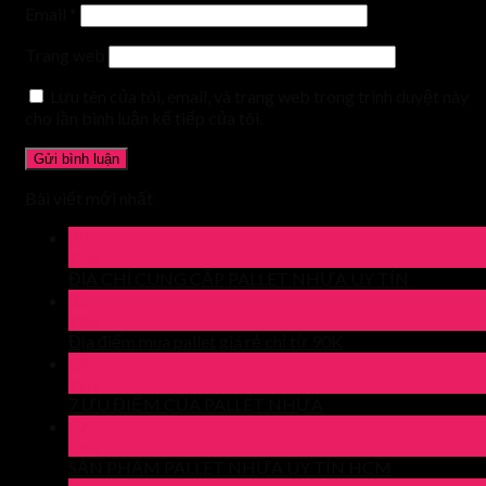
Email
*
Trang web
Lưu tên của tôi, email, và trang web trong trình duyệt này
cho lần bình luận kế tiếp của tôi.
Bài viết mới nhất
30
Th4
ĐỊA CHỈ CUNG CẤP PALLET NHỰA UY TÍN
30
Th4
Địa điểm mua pallet giá rẻ chỉ từ 90K
29
Th4
7 ƯU ĐIỂM CỦA PALLET NHỰA
27
Th4
SẢN PHẨM PALLET NHỰA UY TÍN HCM