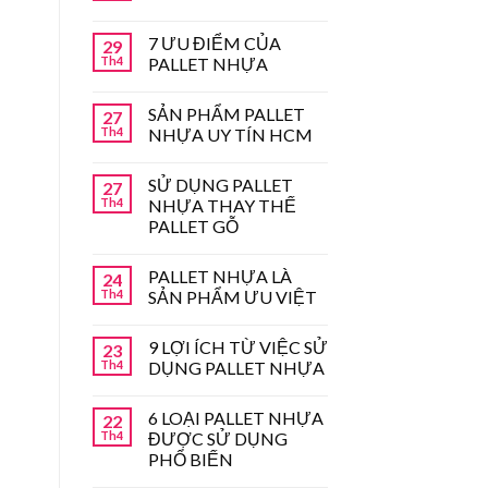
7 ƯU ĐIỂM CỦA
29
Th4
PALLET NHỰA
SẢN PHẨM PALLET
27
Th4
NHỰA UY TÍN HCM
SỬ DỤNG PALLET
27
Th4
NHỰA THAY THẾ
PALLET GỖ
PALLET NHỰA LÀ
24
Th4
SẢN PHẨM ƯU VIỆT
9 LỢI ÍCH TỪ VIỆC SỬ
23
Th4
DỤNG PALLET NHỰA
6 LOẠI PALLET NHỰA
22
Th4
ĐƯỢC SỬ DỤNG
PHỔ BIẾN