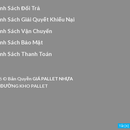
nh Sách Đổi Trả
nh Sách Giải Quyết Khiếu Nại
ính Sách Vận Chuyển
ính Sách Bảo Mật
ính Sách Thanh Toán
6 ©
Bản Quyền
GIÁ PALLET NHỰA
Ỉ ĐƯỜNG KHO PALLET
Tắt [X]