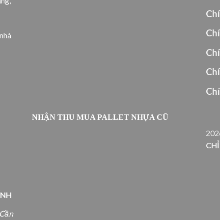
ặng,
Chí
Chí
 nhà
Ch
Ch
Ch
NHẬN THU MUA PALLET NHỰA CŨ
202
,
CH
ỈNH
 Cần