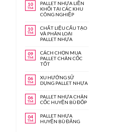
PALLET NHỰA LIỀN
10
Th4
KHỐI TẠI CÁC KHU
CÔNG NGHIỆP
CHẤT LIỆU CẤU TẠO
10
Th4
VÀ PHÂN LOẠI
PALLET NHỰA
CÁCH CHỌN MUA
09
Th4
PALLET CHÂN CỐC
TỐT
XU HƯỚNG SỬ
06
Th4
DỤNG PALLET NHỰA
PALLET NHỰA CHÂN
06
Th4
CỐC HUYỆN BÙ ĐỐP
PALLET NHỰA
04
Th4
HUYỆN BÙ ĐĂNG