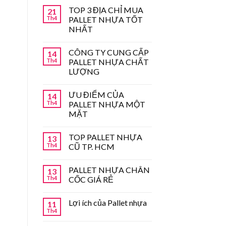
TOP 3 ĐỊA CHỈ MUA
21
Th4
PALLET NHỰA TỐT
NHẤT
CÔNG TY CUNG CẤP
14
Th4
PALLET NHỰA CHẤT
LƯỢNG
ƯU ĐIỂM CỦA
14
Th4
PALLET NHỰA MỘT
MẶT
TOP PALLET NHỰA
13
Th4
CŨ TP. HCM
PALLET NHỰA CHÂN
13
Th4
CỐC GIÁ RẺ
Lợi ích của Pallet nhựa
11
Th4