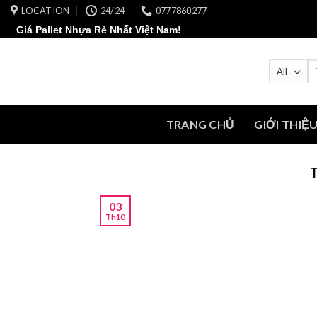
Skip
LOCATION
24/24
0777860277
to
Giá Pallet Nhựa Rẻ Nhất Việt Nam!
content
T
ki
TRANG CHỦ
GIỚI THIỆ
03
Th10