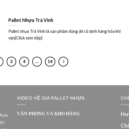
Pallet Nhựa Trà Vinh
Pallet nhựa Trà Vinh là sản phẩm dùng để cố định hàng hóa khi
vận[Click xem tiếp]
3
4
…
14
VIDEO VỀ GIÁ PALLET NHỰA
CH
Hư
VĂN PHÒNG VÀ KHO HÀNG
nhựa
ước
Ch