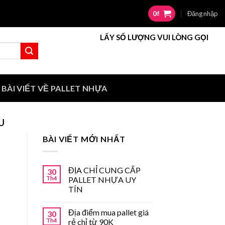
0
₫
Đăng nhập
LẤY SỐ LƯỢNG VUI LÒNG GỌI
BÀI VIẾT VỀ PALLET NHỰA
U
BÀI VIẾT MỚI NHẤT
ĐỊA CHỈ CUNG CẤP
30
Th4
PALLET NHỰA UY
TÍN
Địa điểm mua pallet giá
30
Th4
rẻ chỉ từ 90K