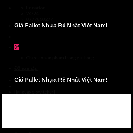
Skip
Location
to
24/24
content
0777860277
Giá Pallet Nhựa Rẻ Nhất Việt Nam!
0
₫
Chưa có sản phẩm trong giỏ hàng.
Đăng nhập
Giá Pallet Nhựa Rẻ Nhất Việt Nam!
[language-switcher]