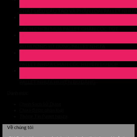
Th4
CHẤT LIỆU CẤU TẠO VÀ PHÂN LOẠI PALLET NHỰ
09
Th4
CÁCH CHỌN MUA PALLET CHÂN CỐC TỐT
06
Th4
XU HƯỚNG SỬ DỤNG PALLET NHỰA
06
Th4
PALLET NHỰA CHÂN CỐC HUYỆN BÙ ĐỐP
04
Th4
PALLET NHỰA HUYỆN BÙ ĐĂNG
Danh mục
Chính Sách Sử Dụng
Chưa được phân loại
Thông Tin Pallet Nhựa
Về chúng tôi