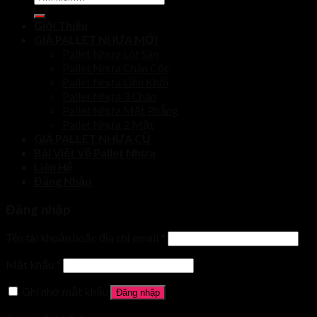
kiếm:
Giới Thiệu
GIÁ PALLET NHỰA MỚI
Pallet Nhựa Lót Sàn
Pallet Nhựa Chân Cốc
Pallet Nhựa Liền Khối
Pallet Nhựa 3 Chân
Pallet Nhựa Mặt Phẳng
Pallet Nhựa 2 Mặt
GIÁ PALLET NHỰA CŨ
Bài Viết Về Pallet Nhựa
Liên Hệ
Đăng Nhập
Đăng nhập
Tên tài khoản hoặc địa chỉ email
*
Mật khẩu
*
Ghi nhớ mật khẩu
Đăng nhập