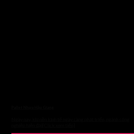
Pallet Nhựa Hậu Giang
Ngày nay, khi nền kinh tế ngày càng phát triển, ngành công
nghiệp hiện đại[Click xem tiếp]