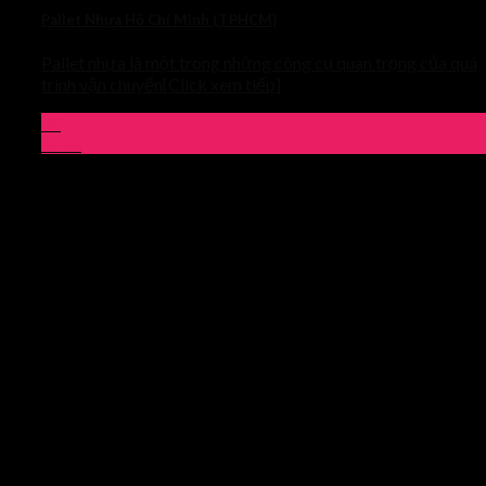
Pallet Nhựa Hồ Chí Minh (TPHCM)
Pallet nhựa là một trong những công cụ quan trọng của quá
trình vận chuyển[Click xem tiếp]
03
Th10