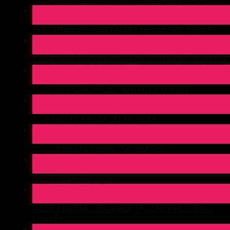
21
Th4
TOP 3 ĐỊA CHỈ MUA PALLET NHỰA TỐT NHẤT
14
Th4
CÔNG TY CUNG CẤP PALLET NHỰA CHẤT LƯỢNG
14
Th4
ƯU ĐIỂM CỦA PALLET NHỰA MỘT MẶT
13
Th4
TOP PALLET NHỰA CŨ TP. HCM
13
Th4
PALLET NHỰA CHÂN CỐC GIÁ RẺ
11
Th4
Lợi ích của Pallet nhựa
10
Th4
PALLET NHỰA LIỀN KHỐI TẠI CÁC KHU CÔNG
NGHIỆP
10