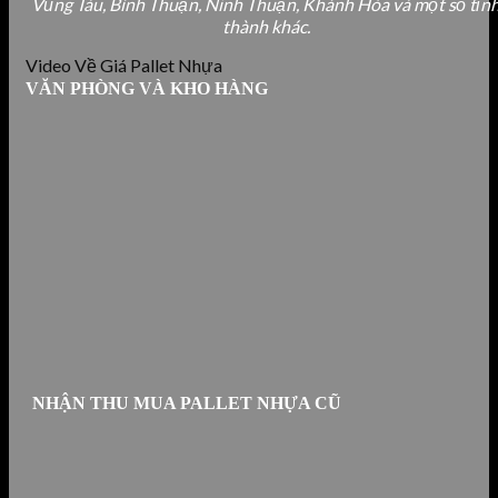
Vũng Tàu, Bình Thuận, Ninh Thuận, Khánh Hòa và một số tỉn
thành khác.
Video Về Giá Pallet Nhựa
VĂN PHÒNG VÀ KHO HÀNG
NHẬN THU MUA PALLET NHỰA CŨ