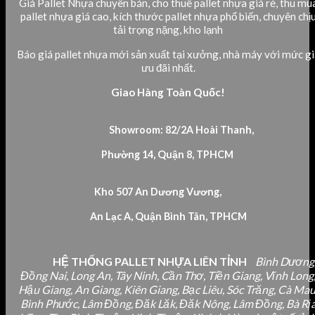
Giá Pallet Nhựa chuyên bán, cho thuê pallet nhựa giá rẻ, thu mu
pallet nhựa giá cao, kích thước pallet nhựa phổ biến, chuyên chị
tải trọng nặng, kho lạnh
Báo giá pallet nhựa mới sản xuất tại xưởng, nhà máy với mức gi
ưu đãi nhất.
Giao Hàng Toàn Quốc!
Showroom: 82/2A Hoài Thanh,
Phường 14, Quận 8, TPHCM
Kho 507 An Dương Vương,
An Lạc A, Quận Bình Tân, TPHCM
HỆ THỐNG PALLET NHỰA LIÊN TỈNH
Bình Dương
Đồng Nai, Long An, Tây Ninh, Cần Thơ, Tiền Giang, Vĩnh Long
Hậu Giang, An Giang, Kiên Giang, Bạc Liêu, Sóc Trăng, Cà Mau
Bình Phước, Lâm Đồng, Đăk Lăk, Đăk Nông, Lâm Đồng, Bà Rị