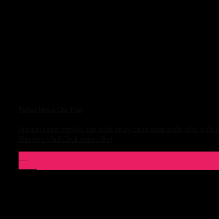
Pallet Nhựa Cần Thơ
Ngành công nghiệp sản xuất ngày càng phát triển, đặc biệt l
lĩnh vực vận[Click xem tiếp]
03
Th10