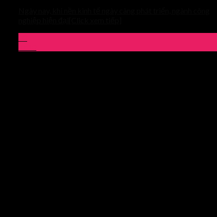
Ngày nay, khi nền kinh tế ngày càng phát triển, ngành công
nghiệp hiện đại[Click xem tiếp]
03
Th10