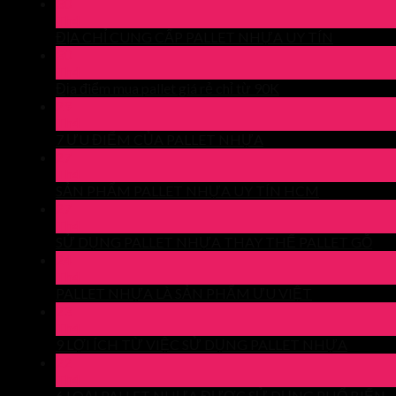
30
Th4
ĐỊA CHỈ CUNG CẤP PALLET NHỰA UY TÍN
30
Th4
Địa điểm mua pallet giá rẻ chỉ từ 90K
29
Th4
7 ƯU ĐIỂM CỦA PALLET NHỰA
27
Th4
SẢN PHẨM PALLET NHỰA UY TÍN HCM
27
Th4
SỬ DỤNG PALLET NHỰA THAY THẾ PALLET GỖ
24
Th4
PALLET NHỰA LÀ SẢN PHẨM ƯU VIỆT
23
Th4
9 LỢI ÍCH TỪ VIỆC SỬ DỤNG PALLET NHỰA
22
Th4
6 LOẠI PALLET NHỰA ĐƯỢC SỬ DỤNG PHỔ BIẾN