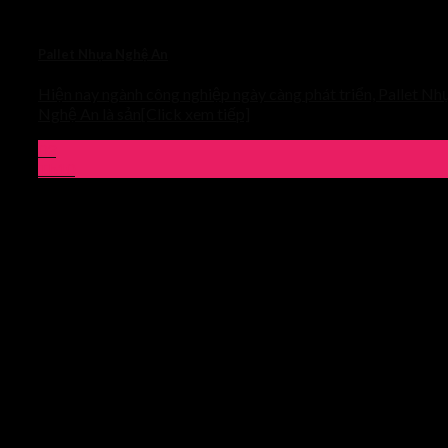
Pallet Nhựa Nghệ An
Hiện nay ngành công nghiệp ngày càng phát triển, Pallet Nh
Nghệ An là sản[Click xem tiếp]
03
Th10