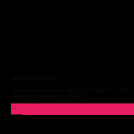
Pallet Nhựa Thanh Hóa
Ngành công nghiệp ngày càng phát triển, pallet nhựa là sản
phẩm được sử dụng[Click xem tiếp]
03
Th10