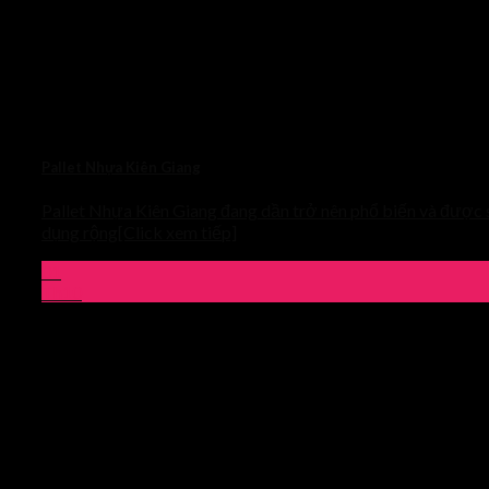
Pallet Nhựa Kiên Giang
Pallet Nhựa Kiên Giang đang dần trở nên phổ biến và được
dụng rộng[Click xem tiếp]
01
Th10