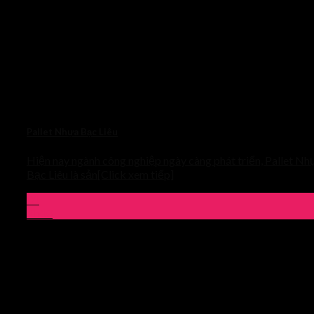
Pallet Nhựa Bạc Liêu
Hiện nay ngành công nghiệp ngày càng phát triển, Pallet Nh
Bạc Liêu là sản[Click xem tiếp]
01
Th10