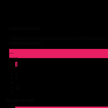
Pallet Nhựa Trà Vinh
Pallet nhựa Trà Vinh là sản phẩm dùng để cố định hàng hóa k
vận[Click xem tiếp]
01
Th10
1
2
3
4
…
14
Bài viết mới nhất