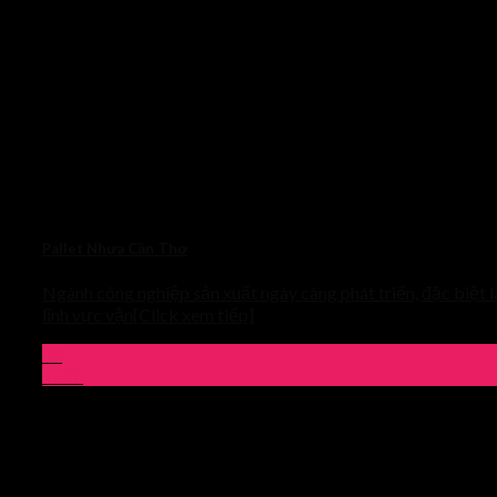
Pallet Nhựa Cần Thơ
Ngành công nghiệp sản xuất ngày càng phát triển, đặc biệt l
lĩnh vực vận[Click xem tiếp]
03
Th10