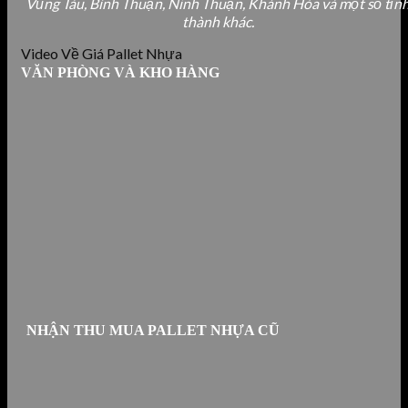
Vũng Tàu, Bình Thuận, Ninh Thuận, Khánh Hòa và một số tỉn
thành khác.
Video Về Giá Pallet Nhựa
VĂN PHÒNG VÀ KHO HÀNG
NHẬN THU MUA PALLET NHỰA CŨ