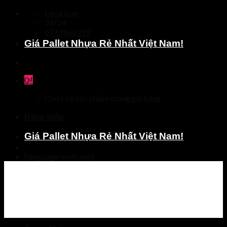
Skip
Location
to
24/24
content
0777860277
Giá Pallet Nhựa Rẻ Nhất Việt Nam!
0
₫
Chưa có sản phẩm trong giỏ hàng.
Đăng nhập
Giá Pallet Nhựa Rẻ Nhất Việt Nam!
[language-switcher]