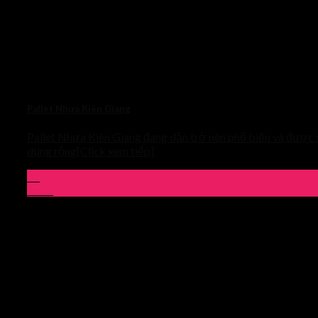
Pallet Nhựa Kiên Giang
Pallet Nhựa Kiên Giang đang dần trở nên phổ biến và được
dụng rộng[Click xem tiếp]
01
Th10