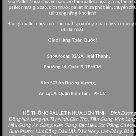
Giá Pallet Nhựa chuyên bán, cho thuê pallet nhựa giá rẻ, thu mu
pallet nhựa giá cao, kích thước pallet nhựa phổ biến, chuyên chị
tải trọng nặng, kho lạnh
Báo giá pallet nhựa mới sản xuất tại xưởng, nhà máy với mức gi
ưu đãi nhất.
Giao Hàng Toàn Quốc!
Showroom: 82/2A Hoài Thanh,
Phường 14, Quận 8, TPHCM
Kho 507 An Dương Vương,
An Lạc A, Quận Bình Tân, TPHCM
HỆ THỐNG PALLET NHỰA LIÊN TỈNH
Bình Dương
Đồng Nai, Long An, Tây Ninh, Cần Thơ, Tiền Giang, Vĩnh Long
Hậu Giang, An Giang, Kiên Giang, Bạc Liêu, Sóc Trăng, Cà Mau
Bình Phước, Lâm Đồng, Đăk Lăk, Đăk Nông, Lâm Đồng, Bà Rị