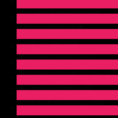
30
Th4
ĐỊA CHỈ CUNG CẤP PALLET NHỰA UY TÍN
30
Th4
Địa điểm mua pallet giá rẻ chỉ từ 90K
29
Th4
7 ƯU ĐIỂM CỦA PALLET NHỰA
27
Th4
SẢN PHẨM PALLET NHỰA UY TÍN HCM
27
Th4
SỬ DỤNG PALLET NHỰA THAY THẾ PALLET GỖ
24
Th4
PALLET NHỰA LÀ SẢN PHẨM ƯU VIỆT
23
Th4
9 LỢI ÍCH TỪ VIỆC SỬ DỤNG PALLET NHỰA
22
Th4
6 LOẠI PALLET NHỰA ĐƯỢC SỬ DỤNG PHỔ BIẾN