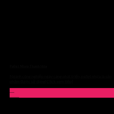
Pallet Nhựa Thanh Hóa
Ngành công nghiệp ngày càng phát triển, pallet nhựa là sản
phẩm được sử dụng[Click xem tiếp]
03
Th10