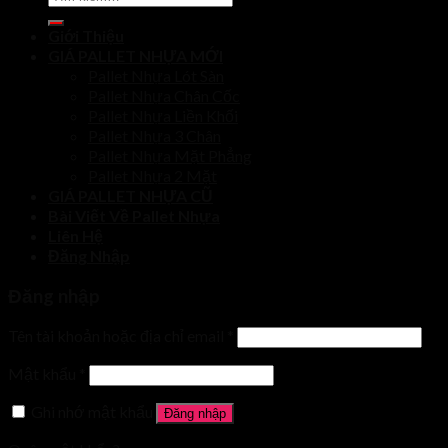
kiếm:
Giới Thiệu
GIÁ PALLET NHỰA MỚI
Pallet Nhựa Lót Sàn
Pallet Nhựa Chân Cốc
Pallet Nhựa Liền Khối
Pallet Nhựa 3 Chân
Pallet Nhựa Mặt Phẳng
Pallet Nhựa 2 Mặt
GIÁ PALLET NHỰA CŨ
Bài Viết Về Pallet Nhựa
Liên Hệ
Đăng Nhập
Đăng nhập
Tên tài khoản hoặc địa chỉ email
*
Mật khẩu
*
Ghi nhớ mật khẩu
Đăng nhập