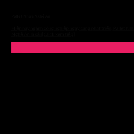
Pallet Nhựa Nghệ An
Hiện nay ngành công nghiệp ngày càng phát triển, Pallet Nh
Nghệ An là sản[Click xem tiếp]
03
Th10