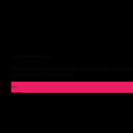
Pallet Nhựa Bạc Liêu
Hiện nay ngành công nghiệp ngày càng phát triển, Pallet Nh
Bạc Liêu là sản[Click xem tiếp]
01
Th10