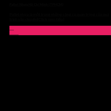
Pallet Nhựa Hồ Chí Minh (TPHCM)
Pallet nhựa là một trong những công cụ quan trọng của quá
trình vận chuyển[Click xem tiếp]
03
Th10