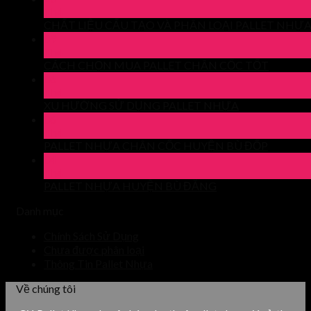
Th4
CHẤT LIỆU CẤU TẠO VÀ PHÂN LOẠI PALLET NHỰ
09
Th4
CÁCH CHỌN MUA PALLET CHÂN CỐC TỐT
06
Th4
XU HƯỚNG SỬ DỤNG PALLET NHỰA
06
Th4
PALLET NHỰA CHÂN CỐC HUYỆN BÙ ĐỐP
04
Th4
PALLET NHỰA HUYỆN BÙ ĐĂNG
Danh mục
Chính Sách Sử Dụng
Chưa được phân loại
Thông Tin Pallet Nhựa
Về chúng tôi