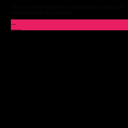
Ngày nay, khi nền kinh tế ngày càng phát triển, ngành công
nghiệp hiện đại[Click xem tiếp]
03
Th10