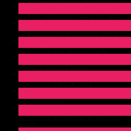
21
Th4
TOP 3 ĐỊA CHỈ MUA PALLET NHỰA TỐT NHẤT
14
Th4
CÔNG TY CUNG CẤP PALLET NHỰA CHẤT LƯỢNG
14
Th4
ƯU ĐIỂM CỦA PALLET NHỰA MỘT MẶT
13
Th4
TOP PALLET NHỰA CŨ TP. HCM
13
Th4
PALLET NHỰA CHÂN CỐC GIÁ RẺ
11
Th4
Lợi ích của Pallet nhựa
10
Th4
PALLET NHỰA LIỀN KHỐI TẠI CÁC KHU CÔNG
NGHIỆP
10