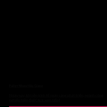
Pallet Nhựa Hậu Giang
Ngày nay, khi nền kinh tế ngày càng phát triển, ngành công
nghiệp hiện đại[Click xem tiếp]