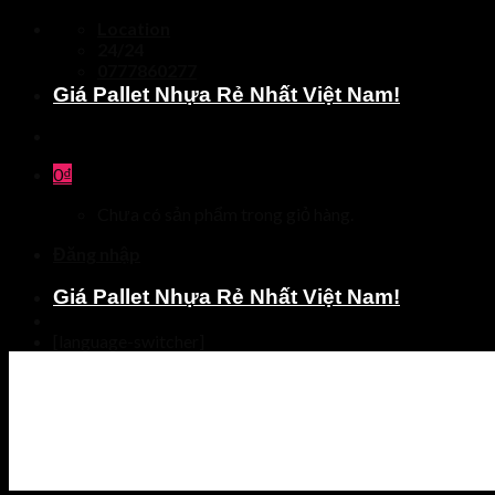
Skip
Location
to
24/24
content
0777860277
Giá Pallet Nhựa Rẻ Nhất Việt Nam!
0
₫
Chưa có sản phẩm trong giỏ hàng.
Đăng nhập
Giá Pallet Nhựa Rẻ Nhất Việt Nam!
[language-switcher]