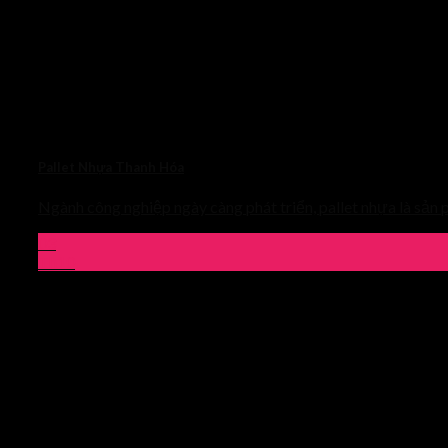
Pallet Nhựa Thanh Hóa
Ngành công nghiệp ngày càng phát triển, pallet nhựa là sả
03
Th10