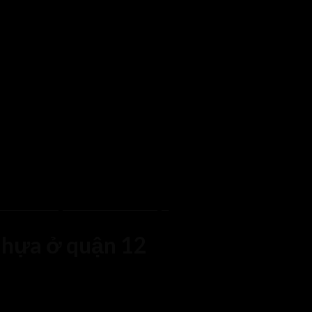
LẤY SỐ LƯỢNG VUI LÒNG GỌI
nhựa ở quận 12