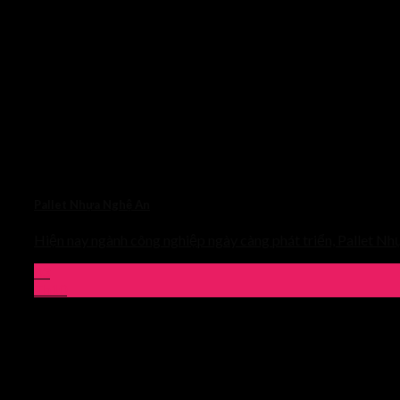
Pallet Nhựa Nghệ An
Hiện nay ngành công nghiệp ngày càng phát triển, Pallet Nh
03
Th10