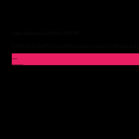
Pallet Nhựa Hồ Chí Minh (TPHCM)
Pallet nhựa là một trong những công cụ quan trọng của quá 
03
Th10