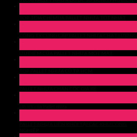
21
Th4
TOP 3 ĐỊA CHỈ MUA PALLET NHỰA TỐT NHẤT
14
Th4
CÔNG TY CUNG CẤP PALLET NHỰA CHẤT LƯỢNG
14
Th4
ƯU ĐIỂM CỦA PALLET NHỰA MỘT MẶT
13
Th4
TOP PALLET NHỰA CŨ TP. HCM
13
Th4
PALLET NHỰA CHÂN CỐC GIÁ RẺ
11
Th4
Lợi ích của Pallet nhựa
10
Th4
PALLET NHỰA LIỀN KHỐI TẠI CÁC KHU CÔNG
NGHIỆP
10