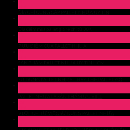
30
Th4
ĐỊA CHỈ CUNG CẤP PALLET NHỰA UY TÍN
30
Th4
Địa điểm mua pallet giá rẻ chỉ từ 90K
29
Th4
7 ƯU ĐIỂM CỦA PALLET NHỰA
27
Th4
SẢN PHẨM PALLET NHỰA UY TÍN HCM
27
Th4
SỬ DỤNG PALLET NHỰA THAY THẾ PALLET GỖ
24
Th4
PALLET NHỰA LÀ SẢN PHẨM ƯU VIỆT
23
Th4
9 LỢI ÍCH TỪ VIỆC SỬ DỤNG PALLET NHỰA
22
Th4
6 LOẠI PALLET NHỰA ĐƯỢC SỬ DỤNG PHỔ BIẾN