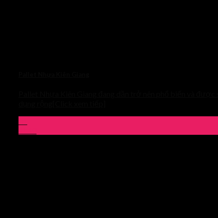
Pallet Nhựa Kiên Giang
Pallet Nhựa Kiên Giang đang dần trở nên phổ biến và được
dụng rộng[Click xem tiếp]
01
Th10