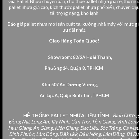
Giá Pallet Nhựa chuyên bán, cho thuê pallet nhựa giá rẻ, thu mu
pallet nhựa giá cao, kích thước pallet nhựa phổ biến, chuyên chị
tải trọng nặng, kho lạnh
Báo giá pallet nhựa mới sản xuất tại xưởng, nhà máy với mức gi
ưu đãi nhất.
Giao Hàng Toàn Quốc!
Showroom: 82/2A Hoài Thanh,
Phường 14, Quận 8, TPHCM
Kho 507 An Dương Vương,
An Lạc A, Quận Bình Tân, TPHCM
HỆ THỐNG PALLET NHỰA LIÊN TỈNH
Bình Dương
Đồng Nai, Long An, Tây Ninh, Cần Thơ, Tiền Giang, Vĩnh Long
Hậu Giang, An Giang, Kiên Giang, Bạc Liêu, Sóc Trăng, Cà Mau
Bình Phước, Lâm Đồng, Đăk Lăk, Đăk Nông, Lâm Đồng, Bà Rị