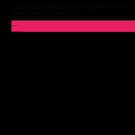
Ngày nay, khi nền kinh tế ngày càng phát triển, ngành công
nghiệp hiện đại[Click xem tiếp]
03
Th10