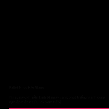
Pallet Nhựa Hậu Giang
Ngày nay, khi nền kinh tế ngày càng phát triển, ngành công
nghiệp hiện đại[Click xem tiếp]