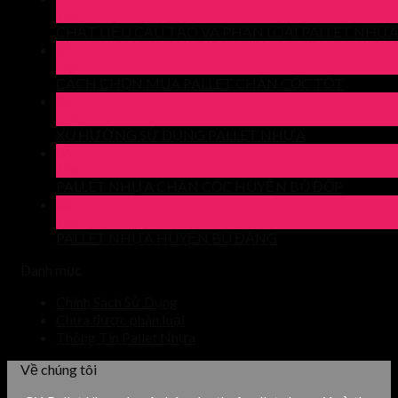
Th4
CHẤT LIỆU CẤU TẠO VÀ PHÂN LOẠI PALLET NHỰ
09
Th4
CÁCH CHỌN MUA PALLET CHÂN CỐC TỐT
06
Th4
XU HƯỚNG SỬ DỤNG PALLET NHỰA
06
Th4
PALLET NHỰA CHÂN CỐC HUYỆN BÙ ĐỐP
04
Th4
PALLET NHỰA HUYỆN BÙ ĐĂNG
Danh mục
Chính Sách Sử Dụng
Chưa được phân loại
Thông Tin Pallet Nhựa
Về chúng tôi