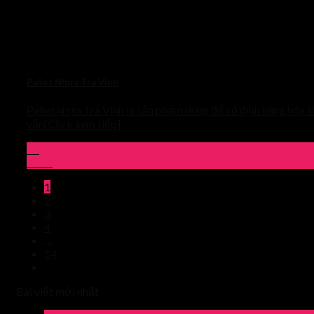
Pallet Nhựa Trà Vinh
Pallet nhựa Trà Vinh là sản phẩm dùng để cố định hàng hóa k
vận[Click xem tiếp]
01
Th10
1
2
3
4
…
14
Bài viết mới nhất