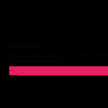
Pallet Nhựa Bạc Liêu
Hiện nay ngành công nghiệp ngày càng phát triển, Pallet Nh
Bạc Liêu là sản[Click xem tiếp]
01
Th10