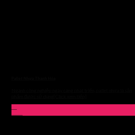
Pallet Nhựa Thanh Hóa
Ngành công nghiệp ngày càng phát triển, pallet nhựa là sản
phẩm được sử dụng[Click xem tiếp]
03
Th10