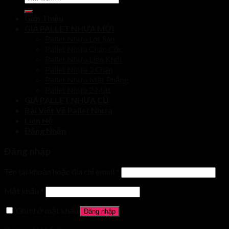
kiếm:
Giới Thiệu
GIÁ PALLET NHỰA MỚI
Pallet Nhựa Lót Sàn
Pallet Nhựa Chân Cốc
Pallet Nhựa Liền Khối
Pallet Nhựa 3 Chân
Pallet Nhựa Mặt Phẳng
Pallet Nhựa 2 Mặt
GIÁ PALLET NHỰA CŨ
Bài Viết Về Pallet Nhựa
Liên Hệ
Đăng Nhập
Đăng nhập
Tên tài khoản hoặc địa chỉ email
*
Mật khẩu
*
Ghi nhớ mật khẩu
Đăng nhập