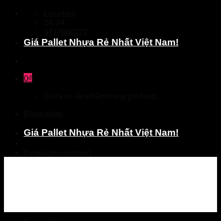
Skip
Location
to
24/24
content
0777860277
Giá Pallet Nhựa Rẻ Nhất Việt Nam!
0
₫
Chưa có sản phẩm trong giỏ hàng.
Đăng nhập
Giá Pallet Nhựa Rẻ Nhất Việt Nam!
[language-switcher]