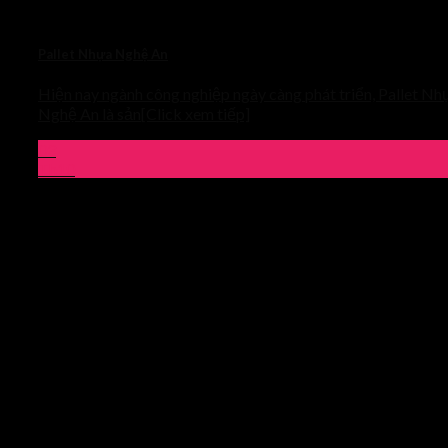
Pallet Nhựa Nghệ An
Hiện nay ngành công nghiệp ngày càng phát triển, Pallet Nh
Nghệ An là sản[Click xem tiếp]
03
Th10