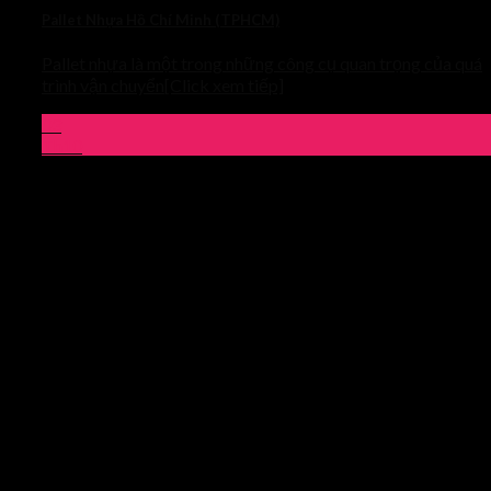
Pallet Nhựa Hồ Chí Minh (TPHCM)
Pallet nhựa là một trong những công cụ quan trọng của quá
trình vận chuyển[Click xem tiếp]
03
Th10