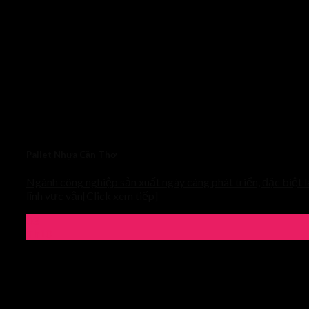
Pallet Nhựa Cần Thơ
Ngành công nghiệp sản xuất ngày càng phát triển, đặc biệt l
lĩnh vực vận[Click xem tiếp]
03
Th10