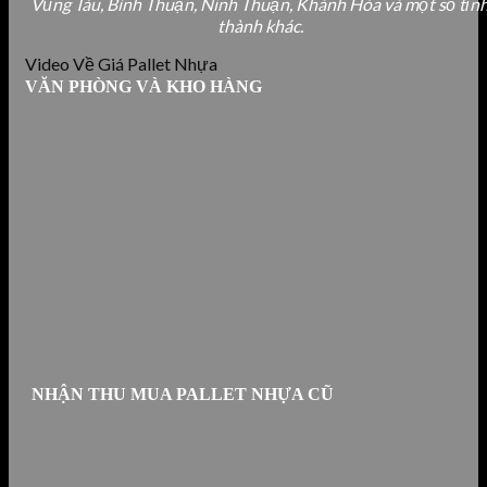
Vũng Tàu, Bình Thuận, Ninh Thuận, Khánh Hòa và một số tỉn
thành khác.
Video Về Giá Pallet Nhựa
VĂN PHÒNG VÀ KHO HÀNG
NHẬN THU MUA PALLET NHỰA CŨ