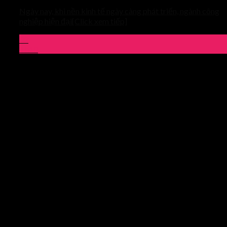
Ngày nay, khi nền kinh tế ngày càng phát triển, ngành công
nghiệp hiện đại[Click xem tiếp]
03
Th10