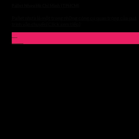
Pallet Nhựa Hồ Chí Minh (TPHCM)
Pallet nhựa là một trong những công cụ quan trọng của quá
trình vận chuyển[Click xem tiếp]
03
Th10