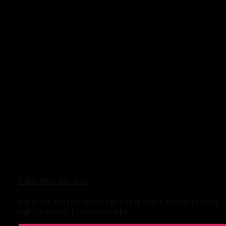
Pallet Nhựa Hậu Giang
Ngày nay, khi nền kinh tế ngày càng phát triển, ngành công
nghiệp hiện đại[Click xem tiếp]