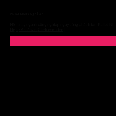
Pallet Nhựa Nghệ An
Hiện nay ngành công nghiệp ngày càng phát triển, Pallet Nh
Nghệ An là sản[Click xem tiếp]
03
Th10