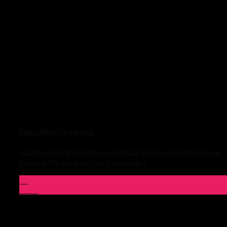
Pallet Nhựa Thanh Hóa
Ngành công nghiệp ngày càng phát triển, pallet nhựa là sản
phẩm được sử dụng[Click xem tiếp]
03
Th10