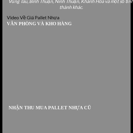
Vũng Tàu, Bình Thuận, Ninh Thuận, Khánh Hòa và một số tỉn
thành khác.
Video Về Giá Pallet Nhựa
VĂN PHÒNG VÀ KHO HÀNG
NHẬN THU MUA PALLET NHỰA CŨ