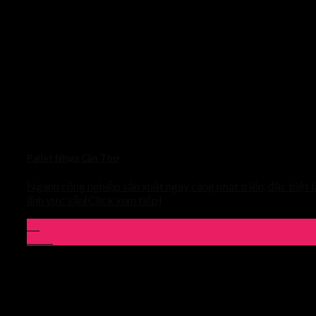
Pallet Nhựa Cần Thơ
Ngành công nghiệp sản xuất ngày càng phát triển, đặc biệt l
lĩnh vực vận[Click xem tiếp]
03
Th10