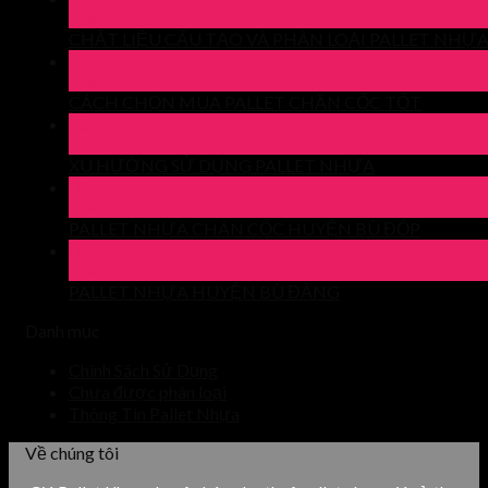
Th4
CHẤT LIỆU CẤU TẠO VÀ PHÂN LOẠI PALLET NHỰ
09
Th4
CÁCH CHỌN MUA PALLET CHÂN CỐC TỐT
06
Th4
XU HƯỚNG SỬ DỤNG PALLET NHỰA
06
Th4
PALLET NHỰA CHÂN CỐC HUYỆN BÙ ĐỐP
04
Th4
PALLET NHỰA HUYỆN BÙ ĐĂNG
Danh mục
Chính Sách Sử Dụng
Chưa được phân loại
Thông Tin Pallet Nhựa
Về chúng tôi