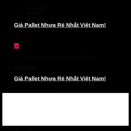
Skip
Location
to
24/24
content
0777860277
Giá Pallet Nhựa Rẻ Nhất Việt Nam!
0
₫
Chưa có sản phẩm trong giỏ hàng.
Đăng nhập
Giá Pallet Nhựa Rẻ Nhất Việt Nam!
[language-switcher]