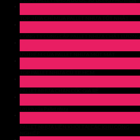
21
Th4
TOP 3 ĐỊA CHỈ MUA PALLET NHỰA TỐT NHẤT
14
Th4
CÔNG TY CUNG CẤP PALLET NHỰA CHẤT LƯỢNG
14
Th4
ƯU ĐIỂM CỦA PALLET NHỰA MỘT MẶT
13
Th4
TOP PALLET NHỰA CŨ TP. HCM
13
Th4
PALLET NHỰA CHÂN CỐC GIÁ RẺ
11
Th4
Lợi ích của Pallet nhựa
10
Th4
PALLET NHỰA LIỀN KHỐI TẠI CÁC KHU CÔNG
NGHIỆP
10