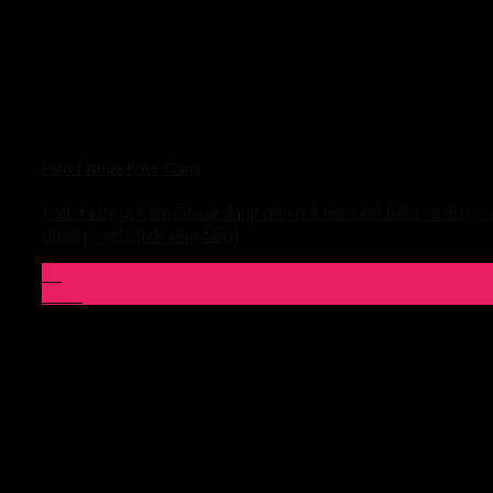
Pallet Nhựa Kiên Giang
Pallet Nhựa Kiên Giang đang dần trở nên phổ biến và được
dụng rộng[Click xem tiếp]
01
Th10