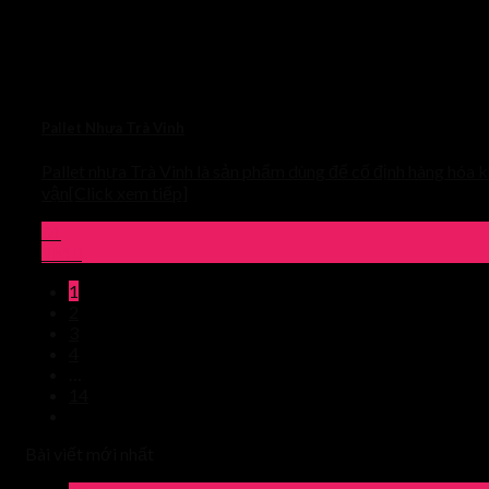
Pallet Nhựa Trà Vinh
Pallet nhựa Trà Vinh là sản phẩm dùng để cố định hàng hóa k
vận[Click xem tiếp]
01
Th10
1
2
3
4
…
14
Bài viết mới nhất