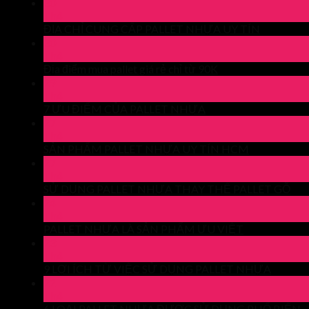
30
Th4
ĐỊA CHỈ CUNG CẤP PALLET NHỰA UY TÍN
30
Th4
Địa điểm mua pallet giá rẻ chỉ từ 90K
29
Th4
7 ƯU ĐIỂM CỦA PALLET NHỰA
27
Th4
SẢN PHẨM PALLET NHỰA UY TÍN HCM
27
Th4
SỬ DỤNG PALLET NHỰA THAY THẾ PALLET GỖ
24
Th4
PALLET NHỰA LÀ SẢN PHẨM ƯU VIỆT
23
Th4
9 LỢI ÍCH TỪ VIỆC SỬ DỤNG PALLET NHỰA
22
Th4
6 LOẠI PALLET NHỰA ĐƯỢC SỬ DỤNG PHỔ BIẾN