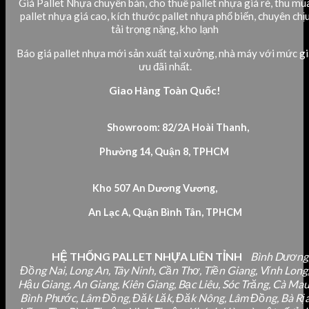
Giá Pallet Nhựa chuyên bán, cho thuê pallet nhựa giá rẻ, thu mu
pallet nhựa giá cao, kích thước pallet nhựa phổ biến, chuyên chị
tải trọng nặng, kho lạnh
Báo giá pallet nhựa mới sản xuất tại xưởng, nhà máy với mức gi
ưu đãi nhất.
Giao Hàng Toàn Quốc!
Showroom: 82/2A Hoài Thanh,
Phường 14, Quận 8, TPHCM
Kho 507 An Dương Vương,
An Lạc A, Quận Bình Tân, TPHCM
HỆ THỐNG PALLET NHỰA LIÊN TỈNH
Bình Dương
Đồng Nai, Long An, Tây Ninh, Cần Thơ, Tiền Giang, Vĩnh Long
Hậu Giang, An Giang, Kiên Giang, Bạc Liêu, Sóc Trăng, Cà Mau
Bình Phước, Lâm Đồng, Đăk Lăk, Đăk Nông, Lâm Đồng, Bà Rị