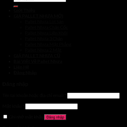
kiếm:
Giới Thiệu
GIÁ PALLET NHỰA MỚI
Pallet Nhựa Lót Sàn
Pallet Nhựa Chân Cốc
Pallet Nhựa Liền Khối
Pallet Nhựa 3 Chân
Pallet Nhựa Mặt Phẳng
Pallet Nhựa 2 Mặt
GIÁ PALLET NHỰA CŨ
Bài Viết Về Pallet Nhựa
Liên Hệ
Đăng Nhập
Đăng nhập
Tên tài khoản hoặc địa chỉ email
*
Mật khẩu
*
Ghi nhớ mật khẩu
Đăng nhập