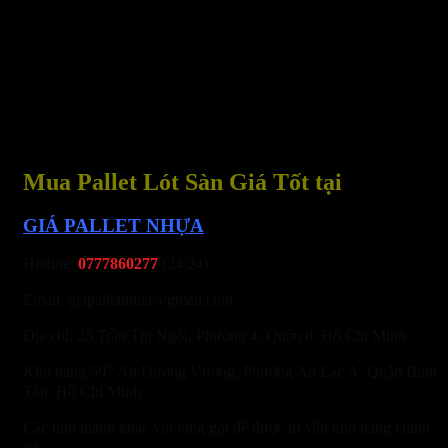
Mua Pallet Lót Sàn Giá Tốt tại
GIÁ PALLET NHỰA
Hotline:
0777860277
(24/24)
Email: giapalletnhua@gmail
.
com
Địa chỉ: 23 Trần Thị Ngôi, Phường 4, Quận 8, Hồ Chí Minh
Kho hàng 507 An Dương Vương, Phường An Lạc A, Quận Bình
Tân, Hồ Chí Minh
Các tỉnh thành khác vui lòng gọi để được tư vấn kho hàng chính
xác.