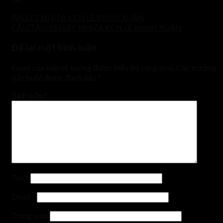
PALLET NHỰA KCN LÊ MINH XUÂN
CẤU TẠO PALLET NHỰA KCN LÊ MINH XUÂN
Để lại một bình luận
Email của bạn sẽ không được hiển thị công khai.
Các trường
bắt buộc được đánh dấu
*
Bình luận
*
Tên
*
Email
*
Trang web