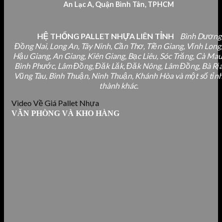
An Lạc A, Quận Bình Tân, TPHCM
HỆ THỐNG PALLET NHỰA LIÊN TỈNH
Bình Dương
Đồng Nai, Long An, Tây Ninh, Cần Thơ, Tiền Giang, Vĩnh Long
Hậu Giang, An Giang, Kiên Giang, Bạc Liêu, Sóc Trăng, Cà Mau
Bình Phước, Lâm Đồng, Đăk Lăk, Đăk Nông, Lâm Đồng, Bà Rị
Vũng Tàu, Bình Thuận, Ninh Thuận, Khánh Hòa và một số tỉn
thành khác.
Video Về Giá Pallet Nhựa
VĂN PHÒNG VÀ KHO HÀNG