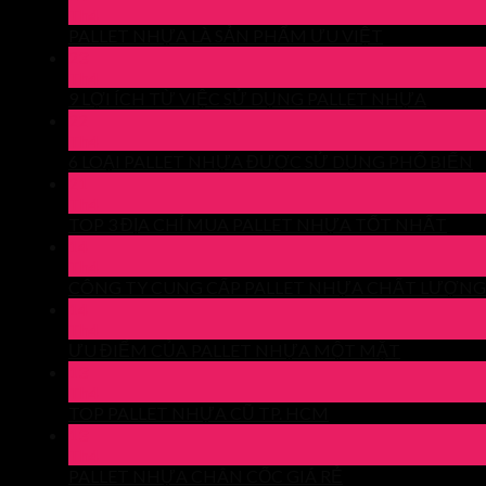
Th4
PALLET NHỰA LÀ SẢN PHẨM ƯU VIỆT
23
Th4
9 LỢI ÍCH TỪ VIỆC SỬ DỤNG PALLET NHỰA
22
Th4
6 LOẠI PALLET NHỰA ĐƯỢC SỬ DỤNG PHỔ BIẾN
21
Th4
TOP 3 ĐỊA CHỈ MUA PALLET NHỰA TỐT NHẤT
14
Th4
CÔNG TY CUNG CẤP PALLET NHỰA CHẤT LƯỢNG
14
Th4
ƯU ĐIỂM CỦA PALLET NHỰA MỘT MẶT
13
Th4
TOP PALLET NHỰA CŨ TP. HCM
13
Th4
PALLET NHỰA CHÂN CỐC GIÁ RẺ