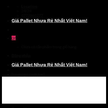
Skip
Location
to
24/24
content
0777860277
Giá Pallet Nhựa Rẻ Nhất Việt Nam!
0
₫
Chưa có sản phẩm trong giỏ hàng.
Đăng nhập
Giá Pallet Nhựa Rẻ Nhất Việt Nam!
[language-switcher]