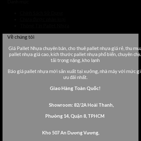
Danh mục
Chính Sách Sử Dụng
Chưa được phân loại
Thông Tin Pallet Nhựa
Về chúng tôi
Giá Pallet Nhựa chuyên bán, cho thuê pallet nhựa giá rẻ, thu mu
pallet nhựa giá cao, kích thước pallet nhựa phổ biến, chuyên chị
tải trọng nặng, kho lạnh
Báo giá pallet nhựa mới sản xuất tại xưởng, nhà máy với mức gi
ưu đãi nhất.
Giao Hàng Toàn Quốc!
Showroom: 82/2A Hoài Thanh,
Phường 14, Quận 8, TPHCM
Kho 507 An Dương Vương,