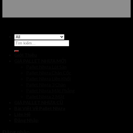
Tìm
kiếm:
Giới Thiệu
GIÁ PALLET NHỰA MỚI
Pallet Nhựa Lót Sàn
Pallet Nhựa Chân Cốc
Pallet Nhựa Liền Khối
Pallet Nhựa 3 Chân
Pallet Nhựa Mặt Phẳng
Pallet Nhựa 2 Mặt
GIÁ PALLET NHỰA CŨ
Bài Viết Về Pallet Nhựa
Liên Hệ
Đăng Nhập
Đăng nhập