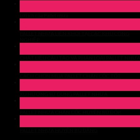
11
Th4
Lợi ích của Pallet nhựa
10
Th4
PALLET NHỰA LIỀN KHỐI TẠI CÁC KHU CÔNG
NGHIỆP
10
Th4
CHẤT LIỆU CẤU TẠO VÀ PHÂN LOẠI PALLET NHỰ
09
Th4
CÁCH CHỌN MUA PALLET CHÂN CỐC TỐT
06
Th4
XU HƯỚNG SỬ DỤNG PALLET NHỰA
06
Th4
PALLET NHỰA CHÂN CỐC HUYỆN BÙ ĐỐP
04
Th4
PALLET NHỰA HUYỆN BÙ ĐĂNG