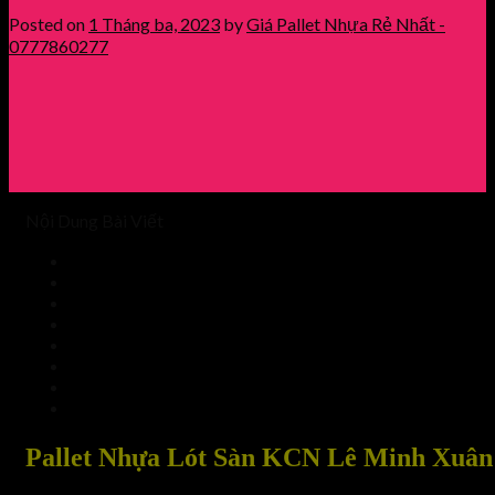
Posted on
1 Tháng ba, 2023
by
Giá Pallet Nhựa Rẻ Nhất -
0777860277
Nội Dung Bài Viết
Pallet Nhựa Lót Sàn KCN Lê Minh Xuân