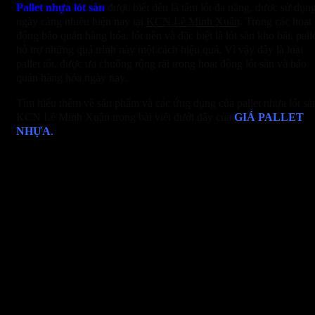
Pallet nhựa lót sàn
được biết đến là tấm lót đa năng, được sử dụn
ngày càng nhiều hiện nay tại
KCN Lê Minh Xuân
. Trong các hoạt
động bảo quản hàng hóa, lót nền và đặc biệt là lót sàn kho bãi, pall
hỗ trợ những quá trình này một cách hiệu quả. Vì vậy đây là loại
pallet tốt, được ưa chuộng rộng rãi trong hoạt động lót sàn và bảo
quản hàng hóa ngày nay.
Tìm hiểu thêm về sản phẩm và các ứng dụng của pallet nhựa lót sà
KCN Lê Minh Xuân trong bài viết dưới đây của
GIÁ PALLET
NHỰA
.