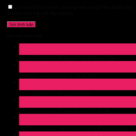
Lưu tên của tôi, email, và trang web trong trình duyệt này
cho lần bình luận kế tiếp của tôi.
Bài viết mới nhất
30
Th4
ĐỊA CHỈ CUNG CẤP PALLET NHỰA UY TÍN
30
Th4
Địa điểm mua pallet giá rẻ chỉ từ 90K
29
Th4
7 ƯU ĐIỂM CỦA PALLET NHỰA
27
Th4
SẢN PHẨM PALLET NHỰA UY TÍN HCM
27
Th4
SỬ DỤNG PALLET NHỰA THAY THẾ PALLET GỖ
24