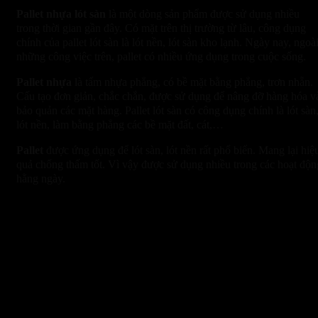
Pallet nhựa lót sàn
là một dòng sản phẩm được sử dụng nhiều
trong thời gian gần đây. Có mặt trên thị trường từ lâu, công dụng
chính của pallet lót sàn là lót nền, lót sàn kho lạnh. Ngày nay, ngoà
những công việc trên, pallet có nhiều ứng dụng trong cuộc sống.
Pallet nhựa
là tấm nhựa phẳng, có bề mặt bằng phẳng, trơn nhẵn.
Cấu tạo đơn giản, chắc chắn, được sử dụng để nâng đỡ hàng hóa v
bảo quản các mặt hàng. Pallet lót sàn có công dụng chính là lót sàn
lót nền, làm bằng phẳng các bề mặt đất, cát,…
Pallet
được ứng dụng để lót sàn, lót nền rất phổ biến. Mang lại hiệ
quả chống thấm tốt. Vì vậy được sử dụng nhiều trong các hoạt độn
hằng ngày.