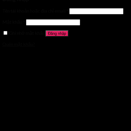
Tên tài khoản hoặc địa chỉ email
*
Mật khẩu
*
Ghi nhớ mật khẩu
Đăng nhập
Quên mật khẩu?