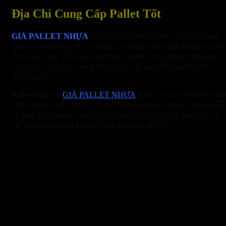
Địa Chỉ Cung Cấp Pallet Tốt
GIÁ PALLET NHỰA
là kênh thông tin chuyên cung cấp pallet
nhựa lót sàn kho lạnh và những sản phẩm pallet chất lượng tại khu
vực phía Nam. Với nhiều năm kinh nghiệm hoạt động trong lĩnh
vực nhựa và pallet, chúng tôi chuyên các sản phẩm pallet nhựa,
sóng nhựa,…
Pallet nhựa
tại
GIÁ PALLET NHỰA
được sản xuất từ thành phầ
nhựa nguyên sinh 100% với chất lượng đạt tiêu chuẩn. Nguồn gốc
và xuất xứ rõ ràng. Liên hệ với chúng tôi để được tư vấn thêm về
các sản phẩm pallet nhựa lót sàn kho lạnh giá tốt.