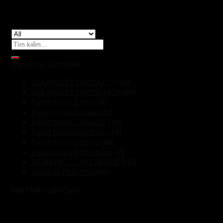
Tìm
kiếm:
Danh mục sản phẩm
GIÁ PALLET NHỰA CŨ
(28)
GIÁ PALLET NHỰA MỚI
(85)
Pallet Nhựa 2 Mặt
(4)
Pallet Nhựa 3 Chân
(22)
Pallet Nhựa Chân Cốc
(10)
Pallet Nhựa Liền Khối
(29)
Pallet Nhựa Lót Sàn
(18)
Pallet Nhựa Mặt Phẳng
(7)
XE NÂNG CÔNG NGHIỆP
(0)
Xem Sản Phẩm Phụ
(0)
Sản Phẩm Liên Quan