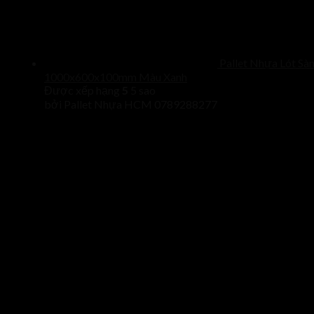
Pallet Nhựa Lót Sà
1000x600x100mm Màu Xanh
Được xếp hạng
5
5 sao
bởi Pallet Nhựa HCM 0789288277