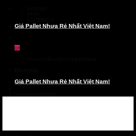
Skip
Location
to
24/24
content
0777860277
Giá Pallet Nhựa Rẻ Nhất Việt Nam!
0
₫
Chưa có sản phẩm trong giỏ hàng.
Đăng nhập
Giá Pallet Nhựa Rẻ Nhất Việt Nam!
[language-switcher]