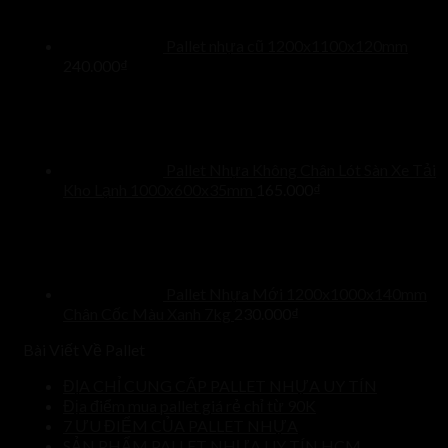
Pallet nhựa cũ 1200x1100x120mm
240.000
₫
Pallet Nhựa Không Chân Lót Sàn Xe Tải
Kho Lạnh 1000x600x35mm
165.000
₫
Pallet Nhựa Mới 1200x1000x140mm
Chân Cốc Màu Xanh 7kg
230.000
₫
Bài Viết Về Pallet
ĐỊA CHỈ CUNG CẤP PALLET NHỰA UY TÍN
Địa điểm mua pallet giá rẻ chỉ từ 90K
7 ƯU ĐIỂM CỦA PALLET NHỰA
SẢN PHẨM PALLET NHỰA UY TÍN HCM