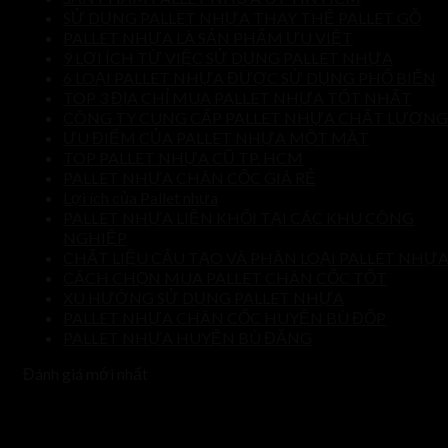
SỬ DỤNG PALLET NHỰA THAY THẾ PALLET GỖ
PALLET NHỰA LÀ SẢN PHẨM ƯU VIỆT
9 LỢI ÍCH TỪ VIỆC SỬ DỤNG PALLET NHỰA
6 LOẠI PALLET NHỰA ĐƯỢC SỬ DỤNG PHỔ BIẾN
TOP 3 ĐỊA CHỈ MUA PALLET NHỰA TỐT NHẤT
CÔNG TY CUNG CẤP PALLET NHỰA CHẤT LƯỢNG
ƯU ĐIỂM CỦA PALLET NHỰA MỘT MẶT
TOP PALLET NHỰA CŨ TP. HCM
PALLET NHỰA CHÂN CỐC GIÁ RẺ
Lợi ích của Pallet nhựa
PALLET NHỰA LIỀN KHỐI TẠI CÁC KHU CÔNG
NGHIỆP
CHẤT LIỆU CẤU TẠO VÀ PHÂN LOẠI PALLET NHỰ
CÁCH CHỌN MUA PALLET CHÂN CỐC TỐT
XU HƯỚNG SỬ DỤNG PALLET NHỰA
PALLET NHỰA CHÂN CỐC HUYỆN BÙ ĐỐP
PALLET NHỰA HUYỆN BÙ ĐĂNG
Đánh giá mới nhất