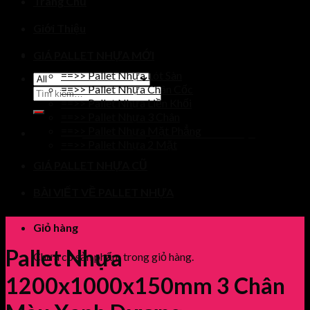
Trang Chủ
Giới Thiệu
GIÁ PALLET NHỰA MỚI
==>> Pallet Nhựa Lót Sàn
==>> Pallet Nhựa Chân Cốc
Tìm
==>> Pallet Nhựa Liền Khối
kiếm:
==>> Pallet Nhựa 3 Chân
==>> Pallet Nhựa Mặt Phẳng
LẤY SỐ LƯỢNG VUI LÒNG GỌI
==>> Pallet Nhựa 2 Mặt
GIÁ PALLET NHỰA CŨ
BÀI VIẾT VỀ PALLET NHỰA
Giỏ hàng
Pallet Nhựa
Chưa có sản phẩm trong giỏ hàng.
1200x1000x150mm 3 Chân