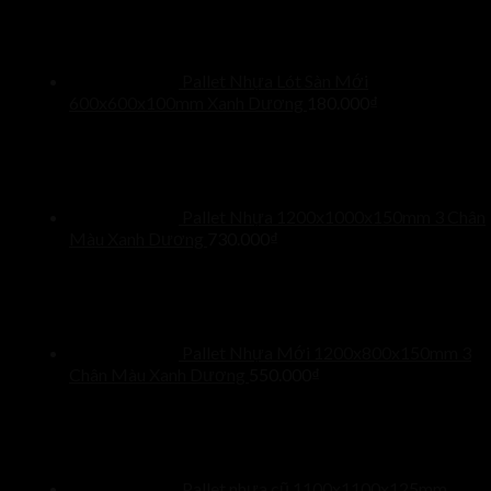
Pallet Nhựa Lót Sàn Mới
600x600x100mm Xanh Dương
180.000
₫
Pallet Nhựa 1200x1000x150mm 3 Chân
Màu Xanh Dương
730.000
₫
Pallet Nhựa Mới 1200x800x150mm 3
Chân Màu Xanh Dương
550.000
₫
Pallet nhựa cũ 1100x1100x125mm